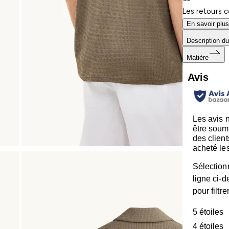
Les retours 
En savoir plus
Description du
Matière
Avis
Les avis 
être soum
des client
acheté les
Sélection
ligne ci-
pour filtre
5 étoiles
é
4 étoiles
é