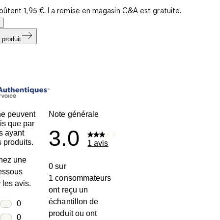
coûtent 1,95 €. La remise en magasin C&A est gratuite.
 produit
ne peuvent
Note générale
is que par
3.0
s ayant
 produits.
1 avis
nez une
0 sur
dessous
1 consommateurs
r les avis.
ont reçu un
échantillon de
toiles
0
produit ou ont
0 avis avec 5 étoiles.
toiles
0