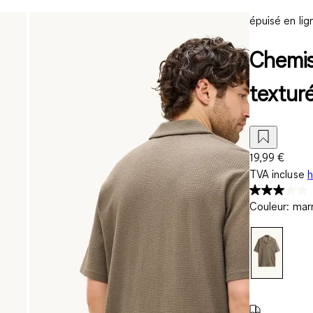
épuisé en lig
Chemise
textur
19,99 €
TVA incluse
h
Couleur
:
mar