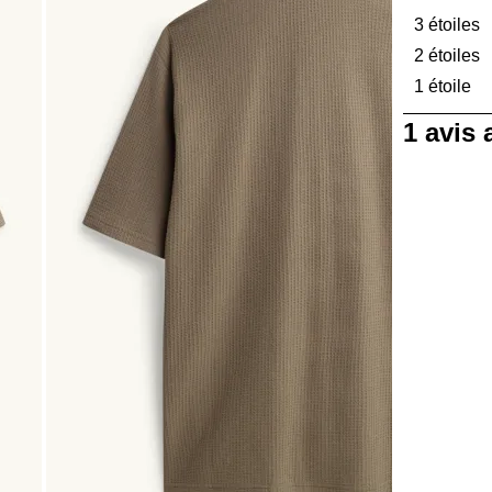
3 étoiles
é
2 étoiles
é
1 étoile
ét
1
1 avis
à
0
sur
1
avis.