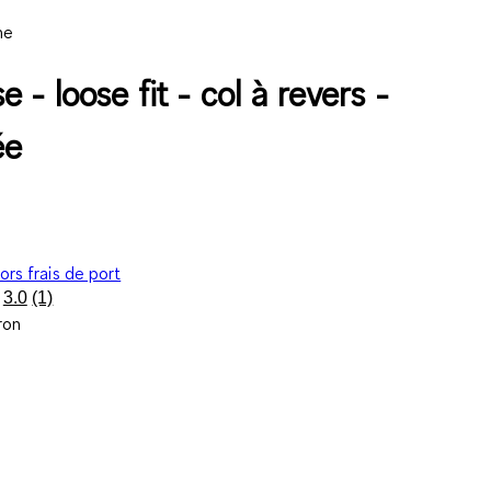
ne
 - loose fit - col à revers -
ée
ors frais de port
3.0
(1)
Lire
ron
1
avis.
Lien
sur
la
même
page.