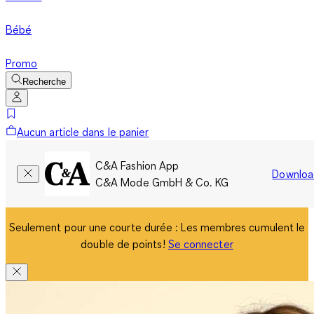
Bébé
Promo
Recherche
Aucun article dans le panier
C&A Fashion App
Downloa
C&A Mode GmbH & Co. KG
Seulement pour une courte durée : Les membres cumulent le
double de points!
Se connecter