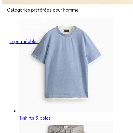
Catégories préférées pour homme
Dehors par tous les temps
Collection pluie à partir de
99
€17.99
€
17
Imperméables
T-shirts & polos