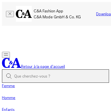
C&A Fashion App
Downloa
C&A Mode GmbH & Co. KG
Seulement pour une courte durée : Les membres cumulent le
double de points!
Se connecter
Retour à la page d’accueil
Femme
Homme
Enfants