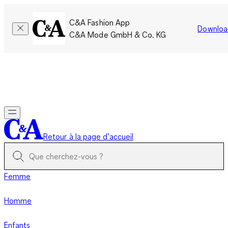
C&A Fashion App
Downloa
C&A Mode GmbH & Co. KG
Seulement pour une courte durée : Les membres cumulent le
double de points!
Se connecter
Retour à la page d’accueil
Femme
Homme
Enfants