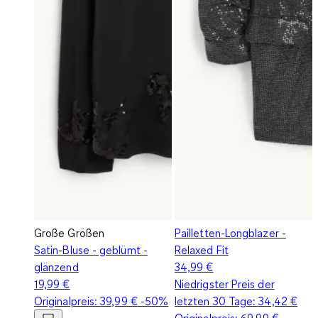
Große Größen
Pailletten-Longblazer -
Satin-Bluse - geblümt -
Relaxed Fit
glänzend
34,99 €
19,99 €
Niedrigster Preis der
Originalpreis:
39,99 €
-50%
letzten 30 Tage:
34,42 €
Originalpreis:
69,99 €