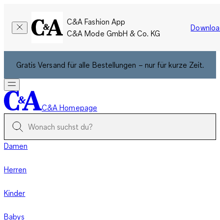
C&A Fashion App
Downloa
C&A Mode GmbH & Co. KG
Gratis Versand für alle Bestellungen – nur für kurze Zeit.
C&A Homepage
Damen
Herren
Kinder
Babys