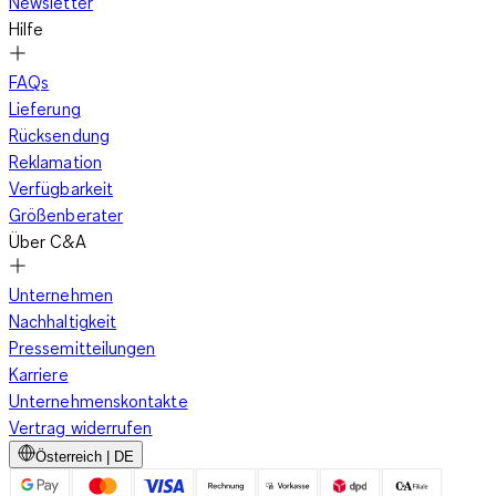
Newsletter
Hilfe
FAQs
Öde war gestern! Heute darfst Du es bunt treiben. Da sind
Lieferung
zum Beispiel die vielen Farbmöglichkeiten, die Du mit Deinem
Rücksendung
Pailletten-Top hast: Bevorzugst Du es auffällig, greifst Du zu
Reklamation
Party Tops in bunten Farben. Das kann ein strahlendes Pink
Verfügbarkeit
sein, ein leuchtendes Kobaltblau, ein niedliches Rosa oder ein
Größenberater
aufregendes Rot. Farbmixe sind ebenfalls erlaubt, zum Beispiel
Über C&A
in Form von
Streifen oder wilden Farbverläufen
. Hier glitzern
dann zum Beispiel Gelb, Orange und Rot um die Wette. Oder
Unternehmen
Du wählst ein Modell mit verschiedenen Tönen aus einer
Nachhaltigkeit
Farbfamilie aus, wie Violett oder Bordeauxrot. Dezent zeigen
Pressemitteilungen
sie sich in den Grundfarben Schwarz oder Weiß und stehen für
Karriere
einen mondänen beziehungsweise cleanen Look. Einfach
Unternehmenskontakte
umwerfend wird Dein Outfit mit einem Glitzer Top in Beige mit
Vertrag widerrufen
goldenen Pailletten, das Du mit schlichten Basics kombinierst.
Österreich | DE
Silber ist immer ein toller Hingucker, der auch mal edel und
dezent wirken kann.