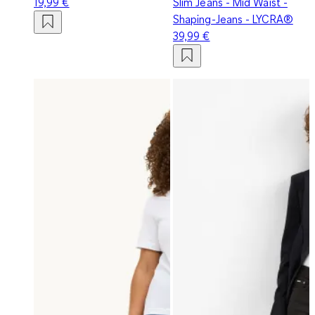
19,99 €
Slim Jeans - Mid Waist -
Shaping-Jeans - LYCRA®
39,99 €