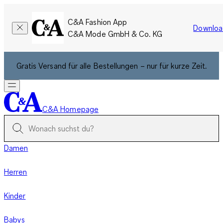
C&A Fashion App
Downloa
C&A Mode GmbH & Co. KG
Gratis Versand für alle Bestellungen – nur für kurze Zeit.
C&A Homepage
Damen
Herren
Kinder
Babys