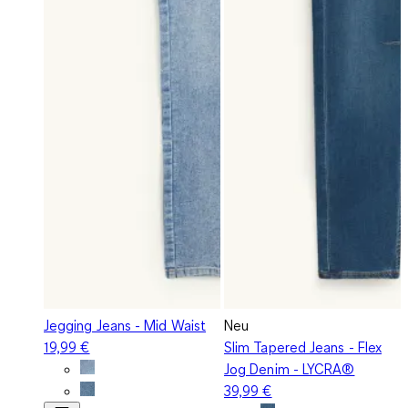
Jegging Jeans - Mid Waist
Neu
19,99 €
Slim Tapered Jeans - Flex
Jog Denim - LYCRA®
39,99 €