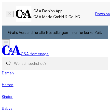
C&A Fashion App
Downloa
C&A Mode GmbH & Co. KG
Gratis Versand für alle Bestellungen – nur für kurze Zeit.
C&A Homepage
Damen
Herren
Kinder
Babys