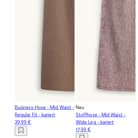
Business-Hose - Mid Waist -
Neu
Regular Fit - kariert
Stoffhose - Mid Waist -
39,99 €
Wide Leg - kariert
17,99 €