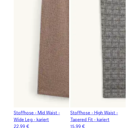
Stoffhose - Mid Waist -
Stoffhose - High Waist -
Wide Leg - kariert
Tapered Fit - kariert
22,99 €
15,99 €