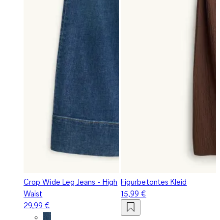
Crop Wide Leg Jeans - High
Figurbetontes Kleid
Waist
15,99 €
29,99 €