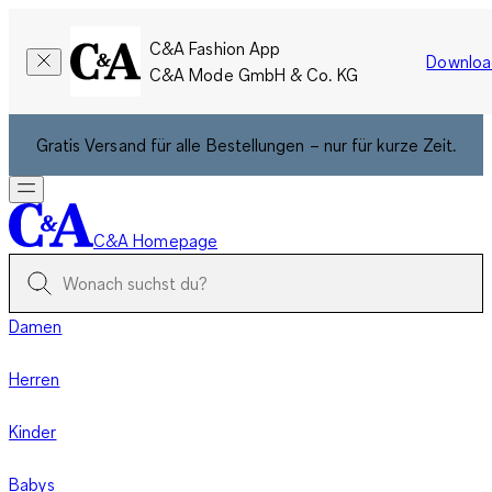
C&A Fashion App
Downloa
C&A Mode GmbH & Co. KG
Gratis Versand für alle Bestellungen – nur für kurze Zeit.
C&A Homepage
Damen
Herren
Kinder
Babys