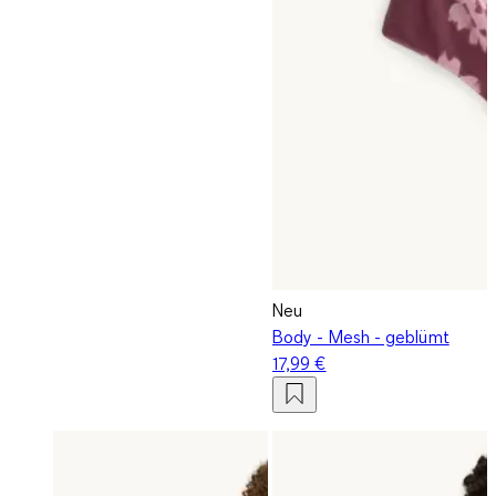
Neu
Body - Mesh - geblümt
17,99 €