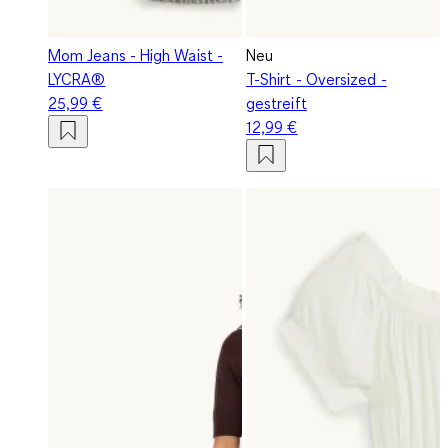
Mom Jeans - High Waist -
Neu
LYCRA®
T-Shirt - Oversized -
25,99 €
gestreift
12,99 €