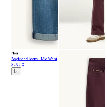
Neu
Boyfriend Jeans - Mid Waist
39,99 €