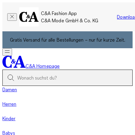
C&A Fashion App
Downloa
C&A Mode GmbH & Co. KG
Gratis Versand für alle Bestellungen – nur für kurze Zeit.
C&A Homepage
Damen
Herren
Kinder
Babys