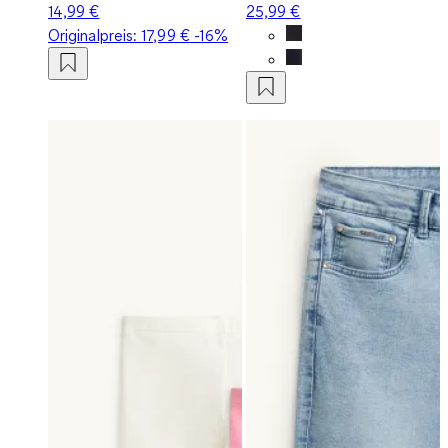
14,99 €
25,99 €
Originalpreis:
17,99 €
-16%