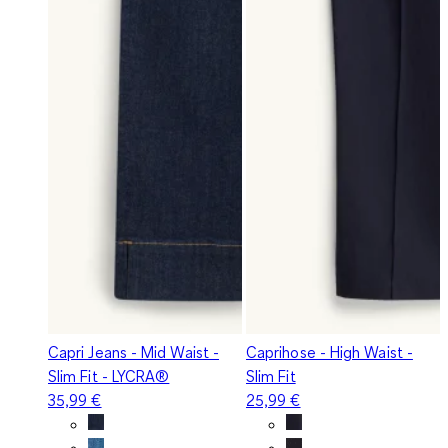
Capri Jeans - Mid Waist -
Caprihose - High Waist -
Slim Fit - LYCRA®
Slim Fit
35,99 €
25,99 €