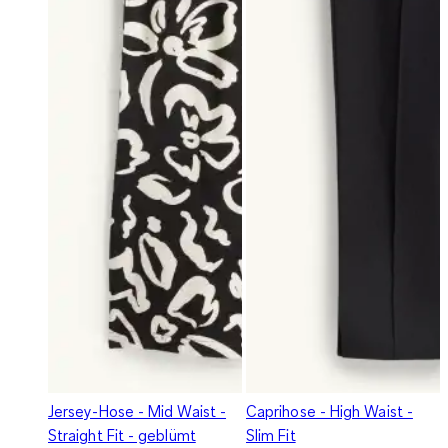
Jersey-Hose - Mid Waist -
Caprihose - High Waist -
Straight Fit - geblümt
Slim Fit