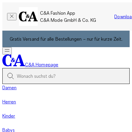
C&A Fashion App
Downloa
C&A Mode GmbH & Co. KG
Gratis Versand für alle Bestellungen – nur für kurze Zeit.
C&A Homepage
Damen
Herren
Kinder
Babys