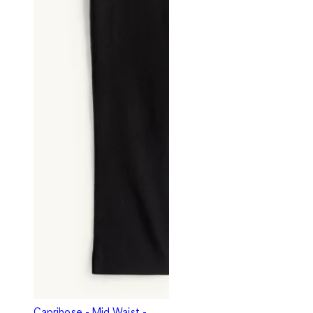
Caprihose - Mid Waist -