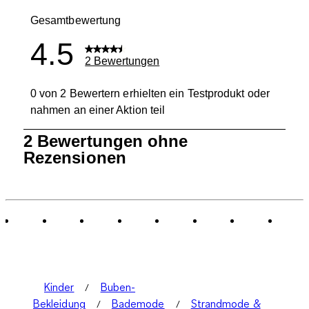
0 Bewertung
Gesamtbewertung
4.5
2 Bewertungen
0 von 2 Bewertern erhielten ein Testprodukt oder
nahmen an einer Aktion teil
1
2 Bewertungen ohne
bis
Rezensionen
0
von
2
Bewertungen.
Kinder
Buben-
Bekleidung
Bademode
Strandmode &