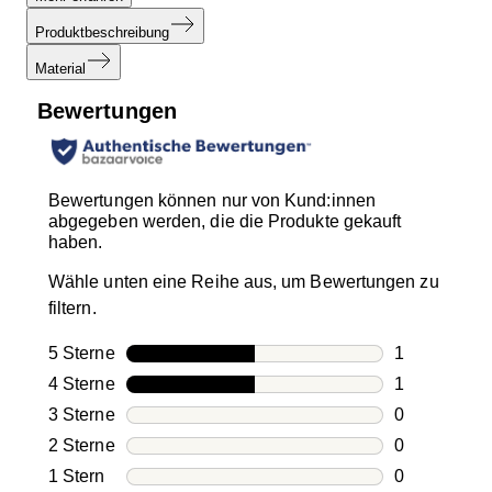
Produktbeschreibung
Material
Bewertungen
Bewertungen können nur von Kund:innen
abgegeben werden, die die Produkte gekauft
haben.
Wähle unten eine Reihe aus, um Bewertungen zu
filtern.
5 Sterne
Sterne
1
1 Bewertung
4 Sterne
Sterne
1
1 Bewertung
3 Sterne
Sterne
0
0 Bewertung
2 Sterne
Sterne
0
0 Bewertung
1 Stern
Sterne
0