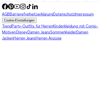
AGB
Barrierefreiheitserklärung
Datenschutz
Impressum
Cookie-Einstellungen
Trend
Party-Outfits für Herren
Kinderkleidung mit Comic-
Motiven
Disney
Damen Jeans
Sommerkleider
Damen
Jacken
Herren Jeans
Herren Anzüge