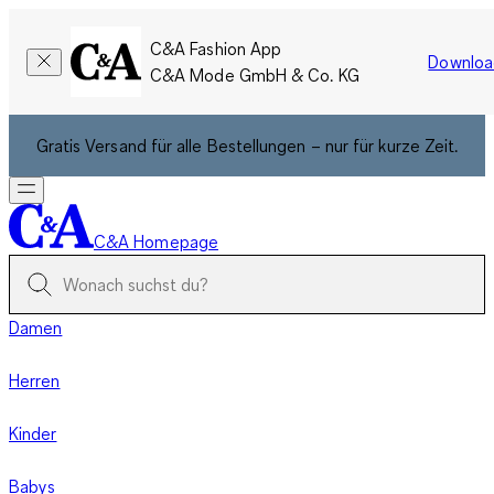
C&A Fashion App
Downloa
C&A Mode GmbH & Co. KG
Gratis Versand für alle Bestellungen – nur für kurze Zeit.
C&A Homepage
Damen
Herren
Kinder
Babys