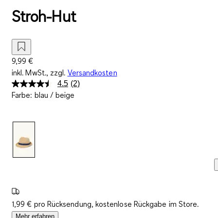
Stroh-Hut
9,99 €
inkl. MwSt., zzgl.
Versandkosten
4.5
(2)
2
Farbe
:
blau / beige
Bewertungen
lesen.
Link
auf
derselben
Seite.
1,99 € pro Rücksendung, kostenlose Rückgabe im Store.
Mehr erfahren