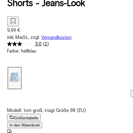
Shorts - Jeans-Look
9,99 €
inkl. MwSt., zzgl.
Versandkosten
3.0
(1)
Bewertung
Farbe
:
hellblau
lesen.
Link
auf
derselben
Seite.
Modell: 1cm groß, trägt Größe 98 (EU)
Größentabelle
In den Warenkorb