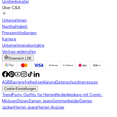
Größenberater
Über C&A
Unternehmen
Nachhaltigkeit
Pressemitteilungen
Karriere
Unternehmenskontakte
Vertrag widerrufen
Österreich | DE
AGB
Barrierefreiheitserklärung
Datenschutz
Impressum
Cookie-Einstellungen
Trend
Party-Outfits für Herren
Kinderkleidung mit Comic-
Motiven
Disney
Damen Jeans
Sommerkleider
Damen
Jacken
Herren Jeans
Herren Anzüge