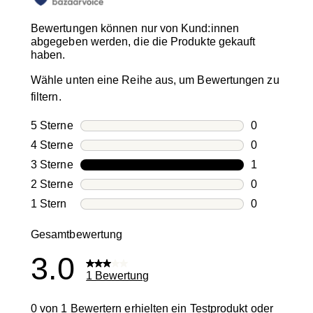
Bewertungen können nur von Kund:innen
abgegeben werden, die die Produkte gekauft
haben.
Wähle unten eine Reihe aus, um Bewertungen zu
filtern.
5 Sterne
Sterne
0
0 Bewertung
4 Sterne
Sterne
0
0 Bewertung
3 Sterne
Sterne
1
1 Bewertung
2 Sterne
Sterne
0
0 Bewertung
1 Stern
Sterne
0
0 Bewertung
Gesamtbewertung
3.0
1 Bewertung
0 von 1 Bewertern erhielten ein Testprodukt oder