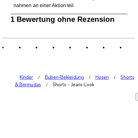
nahmen an einer Aktion teil
1
1 Bewertung ohne Rezension
bis
0
von
1
Bewertung.
Kinder
Buben-Bekleidung
Hosen
Shorts
& Bermudas
Shorts - Jeans-Look