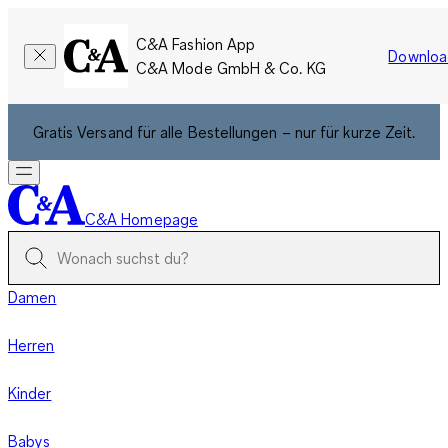
C&A Fashion App
Downloa
C&A Mode GmbH & Co. KG
Gratis Versand für alle Bestellungen – nur für kurze Zeit.
C&A Homepage
Damen
Herren
Kinder
Babys