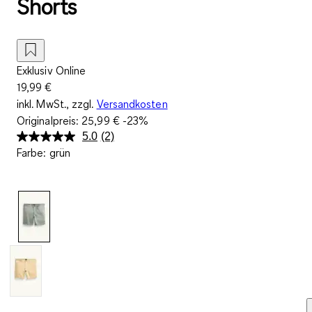
Shorts
Exklusiv Online
19,99 €
inkl. MwSt., zzgl.
Versandkosten
Originalpreis:
25,99 €
-23%
5.0
(2)
2
Farbe
:
grün
Bewertungen
lesen.
Link
auf
derselben
Seite.