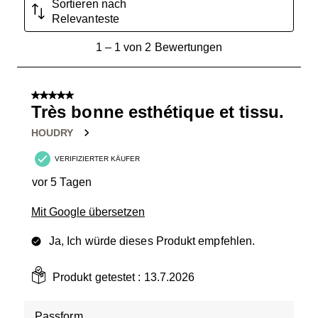
Sortieren nach
Relevanteste
1
1
–
1 von 2
Bewertungen
bis
1
von
5 von 5 Sternen.
2
Très bonne esthétique et tissu.
Bewertungen.
HOUDRY
VERIFIZIERTER KÄUFER
vor 5 Tagen
Mit Google übersetzen
Ja, Ich würde dieses Produkt empfehlen.
Produkt getestet :
13.7.2026
Passform