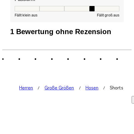
Passform, 4 von 5, wobei 1 gleich Fällt klein aus ist und
Fällt klein aus
Fällt groß aus
1 Bewertung ohne Rezension
Herren
Große Größen
Hosen
Shorts