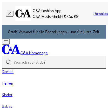
C&A Fashion App
Downloa
C&A Mode GmbH & Co. KG
Gratis Versand für alle Bestellungen – nur für kurze Zeit.
C&A Homepage
Damen
Herren
Kinder
Babys