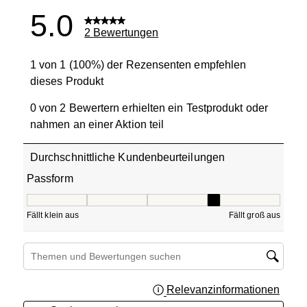
5.0
2 Bewertungen
1 von 1 (100%) der Rezensenten empfehlen
dieses Produkt
0 von 2 Bewertern erhielten ein Testprodukt oder
nahmen an einer Aktion teil
Durchschnittliche Kundenbeurteilungen
Passform
Passform, 4 von 5, wobei 1 gleich Fällt klein aus ist und 5
Fällt klein aus
Fällt groß aus
Suchthemen und Bewertungen Suchregion
Relevanzinformationen
Zeigt 