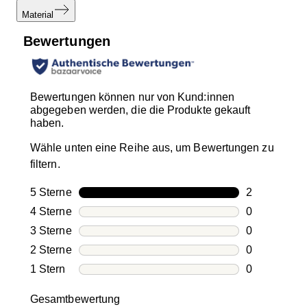
Material
Bewertungen
Bewertungen können nur von Kund:innen
abgegeben werden, die die Produkte gekauft
haben.
Wähle unten eine Reihe aus, um Bewertungen zu
filtern.
5 Sterne
Sterne
2
2 Bewertung
4 Sterne
Sterne
0
0 Bewertung
3 Sterne
Sterne
0
0 Bewertung
2 Sterne
Sterne
0
0 Bewertung
1 Stern
Sterne
0
0 Bewertung
Gesamtbewertung