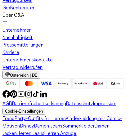
Verfügbarkeit
Größenberater
Über C&A
Unternehmen
Nachhaltigkeit
Pressemitteilungen
Karriere
Unternehmenskontakte
Vertrag widerrufen
Österreich | DE
AGB
Barrierefreiheitserklärung
Datenschutz
Impressum
Cookie-Einstellungen
Trend
Party-Outfits für Herren
Kinderkleidung mit Comic-
Motiven
Disney
Damen Jeans
Sommerkleider
Damen
Jacken
Herren Jeans
Herren Anzüge