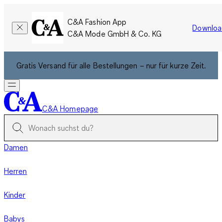
C&A Fashion App
Downloa
C&A Mode GmbH & Co. KG
Gratis Versand für alle Bestellungen – nur für kurze Zeit.
C&A Homepage
Damen
Herren
Kinder
Babys