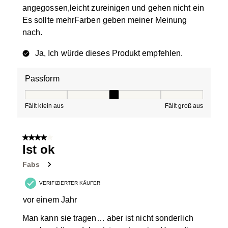
angegossen,leicht zureinigen und gehen nicht ein
Es sollte mehrFarben geben meiner Meinung
nach.
Ja, Ich würde dieses Produkt empfehlen.
Passform
Passform, 3 von 5, wobei 1 gleich Fällt klein aus ist und
Fällt klein aus
Fällt groß aus
4 von 5 Sternen.
Ist ok
Fabs
VERIFIZIERTER KÄUFER
vor einem Jahr
Man kann sie tragen… aber ist nicht sonderlich