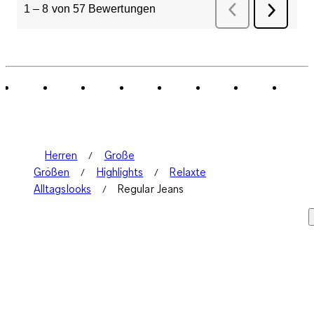
1
–
8 von 57
Bewertungen
Zurück
Bewertungen
Weiter
Bewertu
Herren
Große
Größen
Highlights
Relaxte
Alltagslooks
Regular Jeans