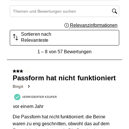
Suchthemen und Bewertungen Suchregion
Relevanzinformationen
Zeigt 
Sortieren nach
Relevanteste
1
1
–
8 von 57
Bewertungen
bis
8
von
3 von 5 Sternen.
57
Passform hat nicht funktioniert
Bewertungen.
Birgit
VERIFIZIERTER KÄUFER
vor einem Jahr
Die Passform hat nicht funktioniert: die Beine
waren zu eng geschnitten, obwohl das auf dem