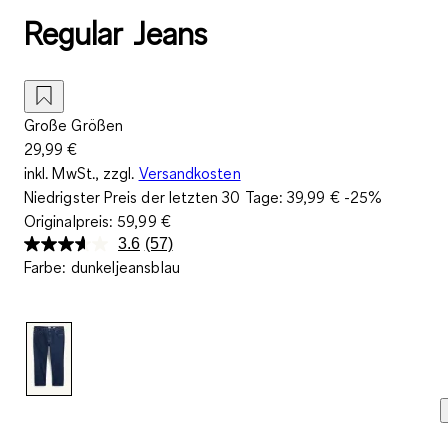
Regular Jeans
Große Größen
29,99 €
inkl. MwSt., zzgl.
Versandkosten
Niedrigster Preis der letzten 30 Tage:
39,99 €
-25%
Originalpreis:
59,99 €
3.6
(57)
57
Farbe
:
dunkeljeansblau
Bewertungen
lesen.
Link
auf
derselben
Seite.