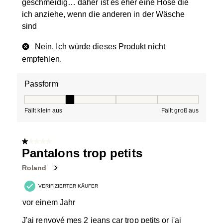
geschmeidig… daher ist es eher eine Hose die
ich anziehe, wenn die anderen in der Wäsche
sind
Nein, Ich würde dieses Produkt nicht
empfehlen.
Passform
Passform, 2 von 5, wobei 1 gleich Fällt klein aus ist und
Fällt klein aus
Fällt groß aus
1 von 5 Sternen.
Pantalons trop petits
Roland
VERIFIZIERTER KÄUFER
vor einem Jahr
J'ai renvoyé mes 2 jeans car trop petits or j'ai