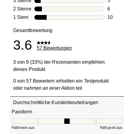
3 Sterne
Sterne
5
5 Bewertung
2 Sterne
Sterne
6
6 Bewertung
1 Stern
Sterne
10
10 Bewertun
Gesamtbewertung
3.6
57 Bewertungen
3 von 9 (33%) der Rezensenten empfehlen
dieses Produkt
0 von 57 Bewertern erhielten ein Testprodukt
oder nahmen an einer Aktion teil
Durchschnittliche Kundenbeurteilungen
Passform
Passform, 3.3 von 5, wobei 1 gleich Fällt klein aus ist und
Fällt klein aus
Fällt groß aus