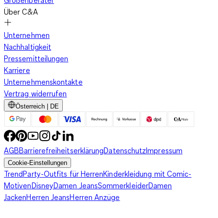
Größenberater
Über C&A
Unternehmen
Nachhaltigkeit
Pressemitteilungen
Karriere
Unternehmenskontakte
Vertrag widerrufen
Österreich | DE
AGB
Barrierefreiheitserklärung
Datenschutz
Impressum
Cookie-Einstellungen
Trend
Party-Outfits für Herren
Kinderkleidung mit Comic-
Motiven
Disney
Damen Jeans
Sommerkleider
Damen
Jacken
Herren Jeans
Herren Anzüge