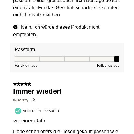
passiert. Leider gibt es auch nicht Beiträge 30 seit
einen Jahr. Für das Geschäft schade, sie könnten
mehr Umsatz machen.
Nein, Ich würde dieses Produkt nicht
empfehlen.
Passform
Passform, 5 von 5, wobei 1 gleich Fällt klein aus ist und
Fällt klein aus
Fällt groß aus
5 von 5 Sternen.
Immer wieder!
wuertty
VERIFIZIERTER KÄUFER
vor einem Jahr
Habe schon öfters die Hosen gekauft passen wie