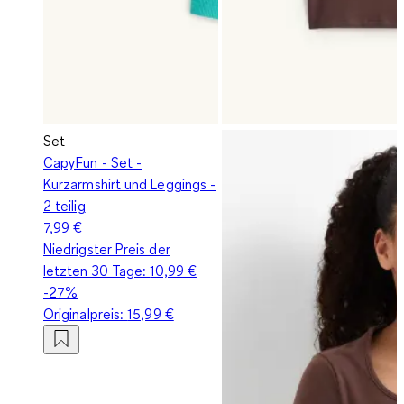
Set
CapyFun - Set -
Kurzarmshirt und Leggings -
2 teilig
7,99 €
Niedrigster Preis der
letzten 30 Tage:
10,99 €
-27%
Originalpreis:
15,99 €