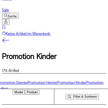
Sale
Suche
Keine Artikel im Warenkorb
Promotion Kinder
176
Artikel
Promotion Damen
Promotion Herren
Promotion Kinder
Promotion
Babys
Model
Produkt
Filter & Sortieren