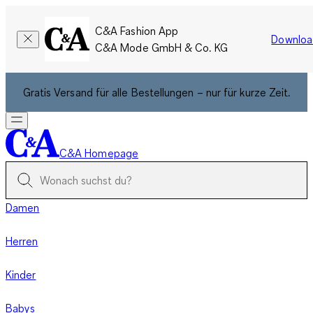
C&A Fashion App
Downloa
C&A Mode GmbH & Co. KG
Gratis Versand für alle Bestellungen – nur für kurze Zeit.
C&A Homepage
Damen
Herren
Kinder
Babys