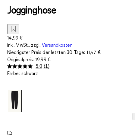
Jogginghose
14,99 €
inkl. MwSt., zzgl.
Versandkosten
Niedrigster Preis der letzten 30 Tage:
11,47 €
Originalpreis:
19,99 €
5.0
(1)
Bewertung
Farbe
:
schwarz
lesen.
Link
auf
derselben
Seite.