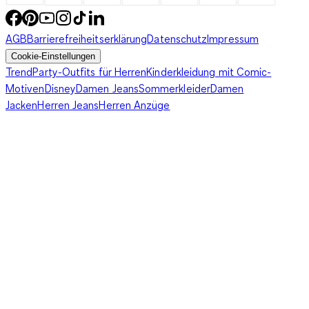
AGB
Barrierefreiheitserklärung
Datenschutz
Impressum
Cookie-Einstellungen
Trend
Party-Outfits für Herren
Kinderkleidung mit Comic-
Motiven
Disney
Damen Jeans
Sommerkleider
Damen
Jacken
Herren Jeans
Herren Anzüge