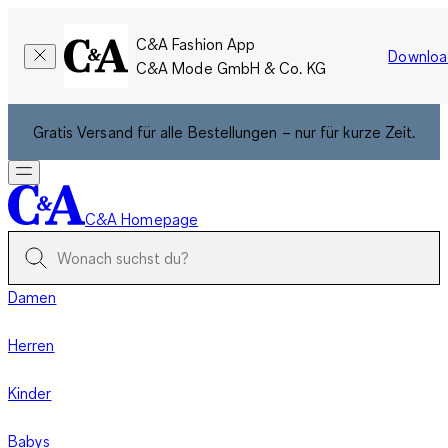
C&A Fashion App
Downloa
C&A Mode GmbH & Co. KG
Gratis Versand für alle Bestellungen – nur für kurze Zeit.
C&A Homepage
Damen
Herren
Kinder
Babys