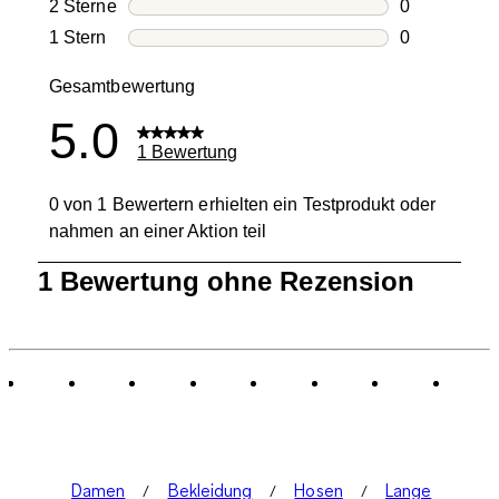
0 Bewertung
2 Sterne
Sterne
0
0 Bewertung
1 Stern
Sterne
0
0 Bewertung
Gesamtbewertung
5.0
1 Bewertung
0 von 1 Bewertern erhielten ein Testprodukt oder
nahmen an einer Aktion teil
1
1 Bewertung ohne Rezension
bis
0
von
1
Bewertung.
Damen
Bekleidung
Hosen
Lange