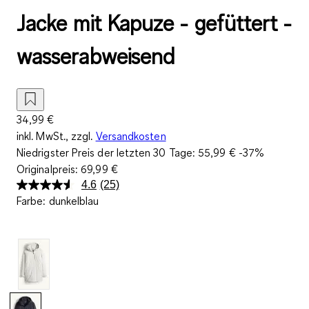
Jacke mit Kapuze - gefüttert -
wasserabweisend
34,99 €
inkl. MwSt., zzgl.
Versandkosten
Niedrigster Preis der letzten 30 Tage:
55,99 €
-37%
Originalpreis:
69,99 €
4.6
(25)
25
Farbe
:
dunkelblau
Bewertungen
lesen.
Link
auf
derselben
Seite.