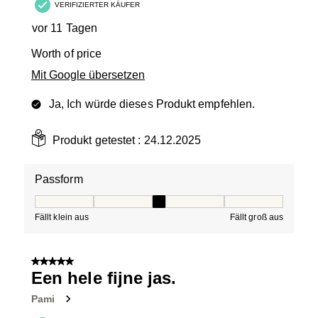
VERIFIZIERTER KÄUFER
vor 11 Tagen
Worth of price
Mit Google übersetzen
Ja, Ich würde dieses Produkt empfehlen.
Produkt getestet :
24.12.2025
Passform
Passform, 3 von 5, wobei 1 gleich Fällt klein aus ist und
Fällt klein aus
Fällt groß aus
5 von 5 Sternen.
Een hele fijne jas.
Pami