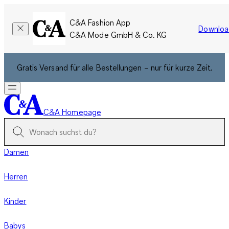
C&A Fashion App
Downloa
C&A Mode GmbH & Co. KG
Gratis Versand für alle Bestellungen – nur für kurze Zeit.
C&A Homepage
Damen
Herren
Kinder
Babys