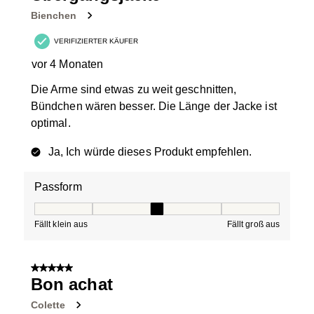
Bewertungen.
Bienchen
VERIFIZIERTER KÄUFER
vor 4 Monaten
Die Arme sind etwas zu weit geschnitten,
Bündchen wären besser. Die Länge der Jacke ist
optimal.
Ja, Ich würde dieses Produkt empfehlen.
Passform
Passform, 3 von 5, wobei 1 gleich Fällt klein aus ist und
Fällt klein aus
Fällt groß aus
5 von 5 Sternen.
Bon achat
Colette