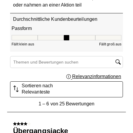
oder nahmen an einer Aktion teil
Durchschnittliche Kundenbeurteilungen
Passform
Passform, 3 von 5, wobei 1 gleich Fällt klein aus ist und 5
Fällt klein aus
Fällt groß aus
Suchthemen und Bewertungen Suchregion
Relevanzinformationen
Zeigt 
Sortieren nach
Relevanteste
1
1
–
6 von 25
Bewertungen
bis
6
von
4 von 5 Sternen.
25
Übergangsjacke