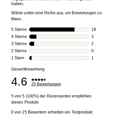
haben.
Wähle unten eine Reihe aus, um Bewertungen zu
filtern.
5 Sterne
Sterne
19
19 Bewertun
4 Sterne
Sterne
3
3 Bewertung
3 Sterne
Sterne
2
2 Bewertung
2 Sterne
Sterne
0
0 Bewertung
1 Stern
Sterne
1
1 Bewertung 
Gesamtbewertung
4.6
25 Bewertungen
5 von 5 (100%) der Rezensenten empfehlen
dieses Produkt
0 von 25 Bewertern erhielten ein Testprodukt