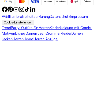
AGB
Barrierefreiheitserklärung
Datenschutz
Impressum
Cookie-Einstellungen
Trend
Party-Outfits für Herren
Kinderkleidung mit Comic-
Motiven
Disney
Damen Jeans
Sommerkleider
Damen
Jacken
Herren Jeans
Herren Anzüge