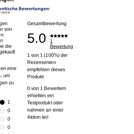
gen
Gesamtbewertung
ur von
5.0
en
en
1
ie die
Bewertung
gekauft
1 von 1 (100%) der
Rezensenten
en eine
empfehlen dieses
s, um
Produkt
gen zu
0 von 1 Bewertern
erhielten ein
terne
1
Testprodukt oder
1 Bewertung mit 5 Sternen.
nahmen an einer
terne
0
Aktion teil
0 Bewertungen mit 4 Sternen.
terne
0
0 Bewertungen mit 3 Sternen.
terne
0