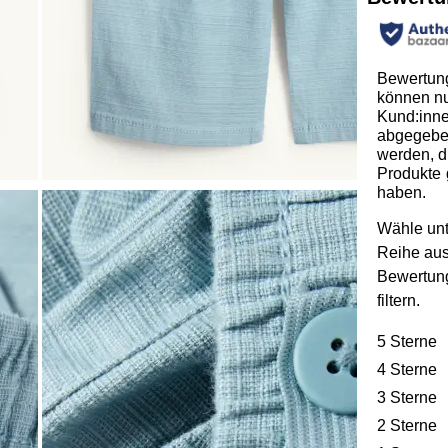
Bewertun
können n
Kund:inn
abgegeb
werden, d
Produkte 
haben.
Wähle unt
Reihe au
Bewertun
filtern.
5 Sterne
S
4 Sterne
S
3 Sterne
S
2 Sterne
S