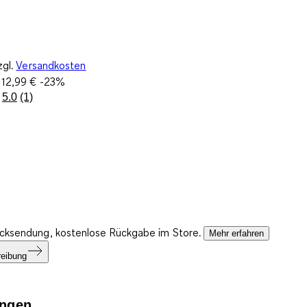
zgl.
Versandkosten
:
12,99 €
-23%
5.0
(1)
Bewertung
lesen.
Link
auf
derselben
Seite.
ücksendung, kostenlose Rückgabe im Store.
Mehr erfahren
reibung
ngen