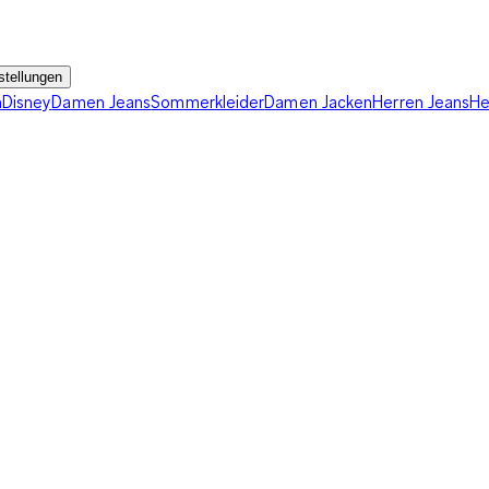
stellungen
n
Disney
Damen Jeans
Sommerkleider
Damen Jacken
Herren Jeans
He