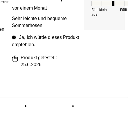
IERTER
Passform, 3 von 5, 
vor einem Monat
Fällt klein
Fällt 
aus
Sehr leichte und bequeme
Sommerhosen!
en
Ja, Ich würde dieses Produkt
empfehlen.
Produkt getestet :
25.6.2026