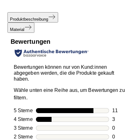
Produktbeschreibung
Material
Bewertungen
Bewertungen können nur von Kund:innen
abgegeben werden, die die Produkte gekauft
haben.
Wähle unten eine Reihe aus, um Bewertungen zu
filtern.
5 Sterne
Sterne
11
11 Bewertun
4 Sterne
Sterne
3
3 Bewertung
3 Sterne
Sterne
0
0 Bewertung
2 Sterne
Sterne
0