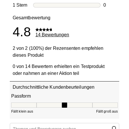
0 Bewertung
1 Stern
Sterne
0
0 Bewertung
Gesamtbewertung
4.8
14 Bewertungen
2 von 2 (100%) der Rezensenten empfehlen
dieses Produkt
0 von 14 Bewertern erhielten ein Testprodukt
oder nahmen an einer Aktion teil
Durchschnittliche Kundenbeurteilungen
Passform
Passform, 3 von 5, wobei 1 gleich Fällt klein aus ist und 5
Fällt klein aus
Fällt groß aus
Suchthemen und Bewertungen Suchregion