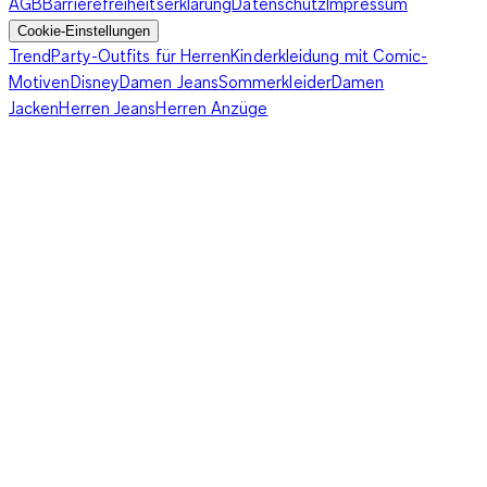
AGB
Barrierefreiheitserklärung
Datenschutz
Impressum
Cookie-Einstellungen
Trend
Party-Outfits für Herren
Kinderkleidung mit Comic-
Motiven
Disney
Damen Jeans
Sommerkleider
Damen
Jacken
Herren Jeans
Herren Anzüge