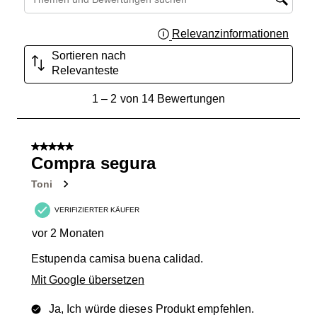
Relevanzinformationen
Zeigt 
Sortieren nach
Relevanteste
1
1
–
2 von 14
Bewertungen
bis
2
von
5 von 5 Sternen.
14
Compra segura
Bewertungen.
Toni
VERIFIZIERTER KÄUFER
vor 2 Monaten
Estupenda camisa buena calidad.
Mit Google übersetzen
Ja, Ich würde dieses Produkt empfehlen.