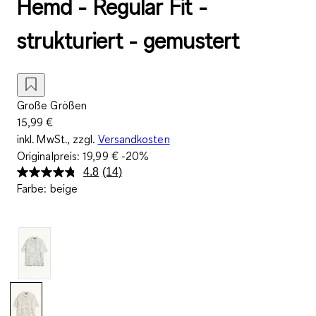
Hemd - Regular Fit -
strukturiert - gemustert
Große Größen
15,99 €
inkl. MwSt., zzgl.
Versandkosten
Originalpreis:
19,99 €
-20%
4.8
(14)
14
Farbe
:
beige
Bewertungen
lesen.
Link
auf
derselben
Seite.