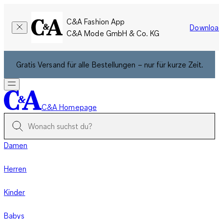
C&A Fashion App
Downloa
C&A Mode GmbH & Co. KG
Gratis Versand für alle Bestellungen – nur für kurze Zeit.
C&A Homepage
Damen
Herren
Kinder
Babys