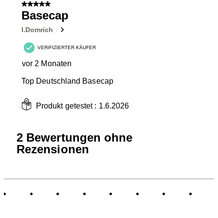
von
5 von 5 Sternen.
3
Basecap
Bewertungen.
I.Domrich
VERIFIZIERTER KÄUFER
vor 2 Monaten
Top Deutschland Basecap
Produkt getestet :
1.6.2026
2 Bewertungen ohne
Rezensionen