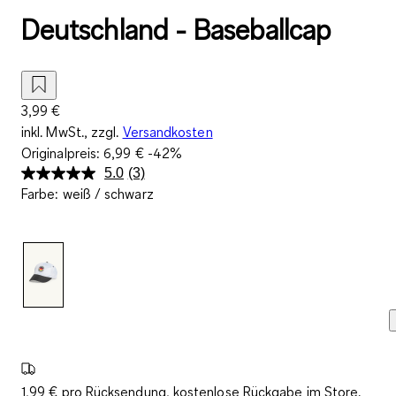
Deutschland - Baseballcap
3,99 €
inkl. MwSt., zzgl.
Versandkosten
Originalpreis:
6,99 €
-42%
5.0
(3)
3
Farbe
:
weiß / schwarz
Bewertungen
lesen.
Link
auf
derselben
Seite.
1,99 € pro Rücksendung, kostenlose Rückgabe im Store.