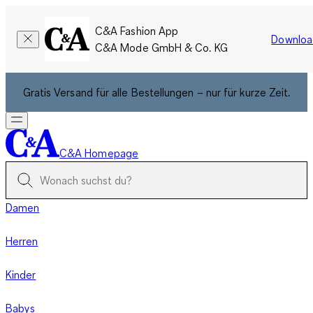
C&A Fashion App
Downloa
C&A Mode GmbH & Co. KG
Gratis Versand für alle Bestellungen – nur für kurze Zeit.
C&A Homepage
Damen
Herren
Kinder
Babys