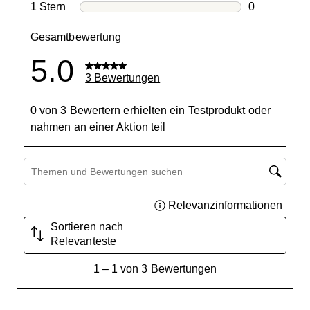
0 Bewertung
1 Stern
Sterne
0
0 Bewertung
Gesamtbewertung
5.0
3 Bewertungen
0 von 3 Bewertern erhielten ein Testprodukt oder
nahmen an einer Aktion teil
Suchthemen und Bewertungen Suchregion
Relevanzinformationen
Zeigt 
Sortieren nach
Relevanteste
1
1
–
1 von 3
Bewertungen
bis
1