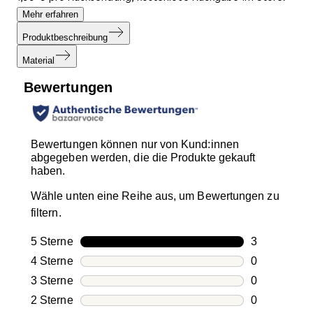
Mehr erfahren
Produktbeschreibung
Material
Bewertungen
Bewertungen können nur von Kund:innen
abgegeben werden, die die Produkte gekauft
haben.
Wähle unten eine Reihe aus, um Bewertungen zu
filtern.
5 Sterne
Sterne
3
3 Bewertung
4 Sterne
Sterne
0
0 Bewertung
3 Sterne
Sterne
0
0 Bewertung
2 Sterne
Sterne
0