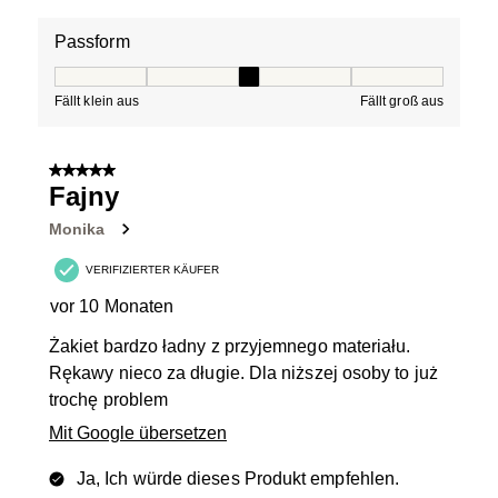
Passform
Passform, 3 von 5, wobei 1 gleich Fällt klein aus ist und
Fällt klein aus
Fällt groß aus
5 von 5 Sternen.
Fajny
Monika
VERIFIZIERTER KÄUFER
vor 10 Monaten
Żakiet bardzo ładny z przyjemnego materiału.
Rękawy nieco za długie. Dla niższej osoby to już
trochę problem
Mit Google übersetzen
Ja, Ich würde dieses Produkt empfehlen.