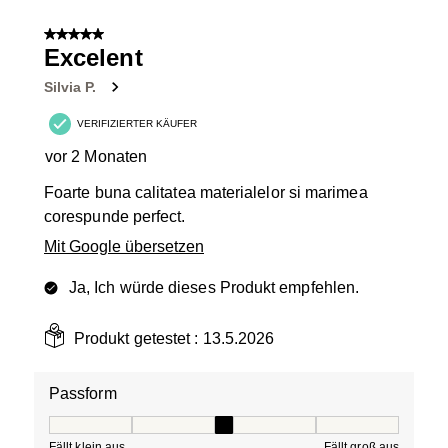
5 von 5 Sternen.
Excelent
Silvia P.
VERIFIZIERTER KÄUFER
vor 2 Monaten
Foarte buna calitatea materialelor si marimea
corespunde perfect.
Mit Google übersetzen
Ja, Ich würde dieses Produkt empfehlen.
Produkt getestet :
13.5.2026
Passform
Passform, 3 von 5, wobei 1 gleich Fällt klein aus ist und
Fällt klein aus
Fällt groß aus