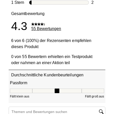
4 Bewertung
1 Stern
Sterne
2
2 Bewertung
Gesamtbewertung
4.3
55 Bewertungen
6 von 6 (100%) der Rezensenten empfehlen
dieses Produkt
0 von 55 Bewertern erhielten ein Testprodukt
oder nahmen an einer Aktion teil
Durchschnittliche Kundenbeurteilungen
Passform
Passform, 2.8333333333333335 von 5, wobei 1 gleich Fällt
Fällt klein aus
Fällt groß aus
Suchthemen und Bewertungen Suchregion