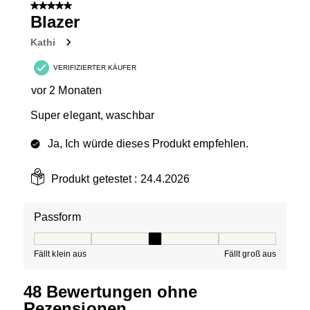
5 von 5 Sternen.
Blazer
Kathi
VERIFIZIERTER KÄUFER
vor 2 Monaten
Super elegant, waschbar
Ja, Ich würde dieses Produkt empfehlen.
Produkt getestet :
24.4.2026
Passform
Passform, 3 von 5, wobei 1 gleich Fällt klein aus ist und
Fällt klein aus
Fällt groß aus
48 Bewertungen ohne
Rezensionen