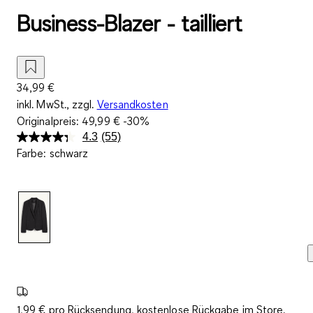
Business-Blazer - tailliert
34,99 €
inkl. MwSt., zzgl.
Versandkosten
Originalpreis:
49,99 €
-30%
4.3
(55)
55
Farbe
:
schwarz
Bewertungen
lesen.
Link
auf
derselben
Seite.
1,99 € pro Rücksendung, kostenlose Rückgabe im Store.