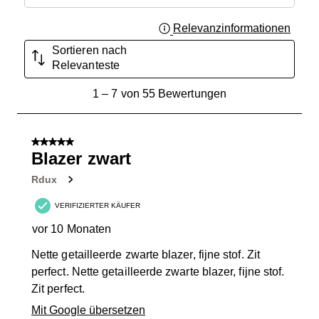
Relevanzinformationen
Zeigt 
Sortieren nach
Relevanteste
1
1
–
7 von 55
Bewertungen
bis
7
von
5 von 5 Sternen.
55
Blazer zwart
Bewertungen.
Rdux
VERIFIZIERTER KÄUFER
vor 10 Monaten
Nette getailleerde zwarte blazer, fijne stof. Zit
perfect. Nette getailleerde zwarte blazer, fijne stof.
Zit perfect.
Mit Google übersetzen