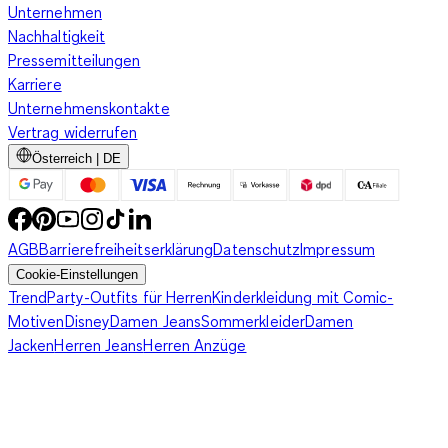
Unternehmen
Nachhaltigkeit
Pressemitteilungen
Karriere
Unternehmenskontakte
Vertrag widerrufen
Österreich | DE
AGB
Barrierefreiheitserklärung
Datenschutz
Impressum
Cookie-Einstellungen
Trend
Party-Outfits für Herren
Kinderkleidung mit Comic-
Motiven
Disney
Damen Jeans
Sommerkleider
Damen
Jacken
Herren Jeans
Herren Anzüge