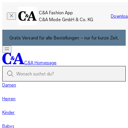
C&A Fashion App
Downloa
C&A Mode GmbH & Co. KG
Gratis Versand für alle Bestellungen – nur für kurze Zeit.
C&A Homepage
Damen
Herren
Kinder
Babys