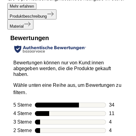
Mehr erfahren
Produktbeschreibung
Material
Bewertungen
Bewertungen können nur von Kund:innen
abgegeben werden, die die Produkte gekauft
haben.
Wähle unten eine Reihe aus, um Bewertungen zu
filtern.
5 Sterne
Sterne
34
34 Bewertun
4 Sterne
Sterne
11
11 Bewertun
3 Sterne
Sterne
4
4 Bewertung
2 Sterne
Sterne
4