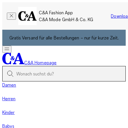
C&A Fashion App
Downloa
C&A Mode GmbH & Co. KG
Gratis Versand für alle Bestellungen – nur für kurze Zeit.
C&A Homepage
Damen
Herren
Kinder
Babys