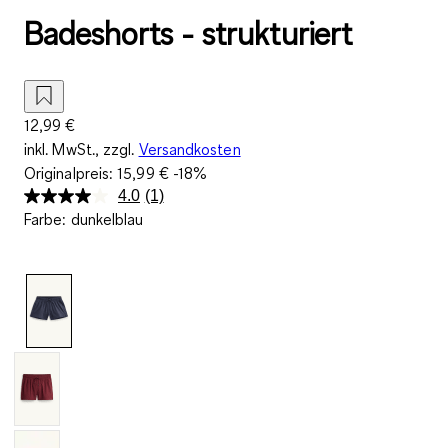
Badeshorts - strukturiert
12,99 €
inkl. MwSt., zzgl.
Versandkosten
Originalpreis:
15,99 €
-18%
4.0
(1)
Bewertung
Farbe
:
dunkelblau
lesen.
Link
auf
derselben
Seite.