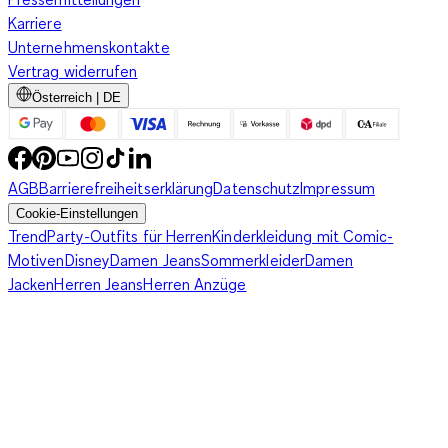
Karriere
Unternehmenskontakte
Vertrag widerrufen
Österreich | DE
AGB
Barrierefreiheitserklärung
Datenschutz
Impressum
Cookie-Einstellungen
Trend
Party-Outfits für Herren
Kinderkleidung mit Comic-
Motiven
Disney
Damen Jeans
Sommerkleider
Damen
Jacken
Herren Jeans
Herren Anzüge