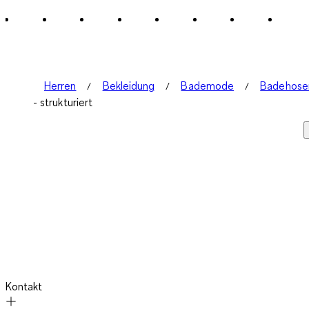
von
1
Bewertung.
Herren
Bekleidung
Bademode
Badehose
- strukturiert
Kontakt