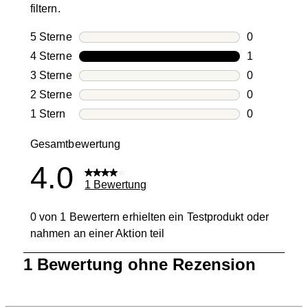
filtern.
5 Sterne
Sterne
0
0 Bewertung
4 Sterne
Sterne
1
1 Bewertung
3 Sterne
Sterne
0
0 Bewertung
2 Sterne
Sterne
0
0 Bewertung
1 Stern
Sterne
0
0 Bewertung
Gesamtbewertung
4.0
1 Bewertung
0 von 1 Bewertern erhielten ein Testprodukt oder
nahmen an einer Aktion teil
1
1 Bewertung ohne Rezension
bis
0