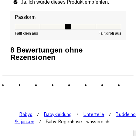
Ja, Ich würde dieses Produkt empfehlen.
Passform
Passform, 3 von 5, wobei 1 gleich Fällt klein aus ist und
Fällt klein aus
Fällt groß aus
8 Bewertungen ohne
Rezensionen
Babys
Babykleidung
Unterteile
Buddelho
& -jacken
Baby-Regenhose - wasserdicht