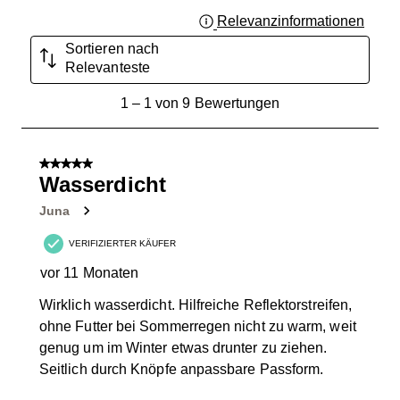
Relevanzinformationen
Zeigt 
Sortieren nach
Relevanteste
1
1
–
1 von 9
Bewertungen
bis
1
von
5 von 5 Sternen.
9
Wasserdicht
Bewertungen.
Juna
VERIFIZIERTER KÄUFER
vor 11 Monaten
Wirklich wasserdicht. Hilfreiche Reflektorstreifen,
ohne Futter bei Sommerregen nicht zu warm, weit
genug um im Winter etwas drunter zu ziehen.
Seitlich durch Knöpfe anpassbare Passform.