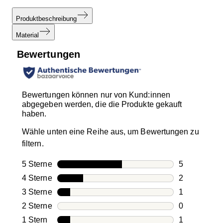
Produktbeschreibung
Material
Bewertungen
Bewertungen können nur von Kund:innen
abgegeben werden, die die Produkte gekauft
haben.
Wähle unten eine Reihe aus, um Bewertungen zu
filtern.
5 Sterne
Sterne
5
5 Bewertung
4 Sterne
Sterne
2
2 Bewertung
3 Sterne
Sterne
1
1 Bewertung
2 Sterne
Sterne
0
0 Bewertung
1 Stern
Sterne
1