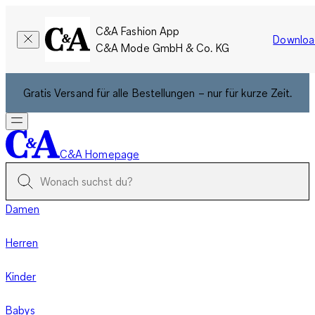
C&A Fashion App
Downloa
C&A Mode GmbH & Co. KG
Gratis Versand für alle Bestellungen – nur für kurze Zeit.
C&A Homepage
Damen
Herren
Kinder
Babys