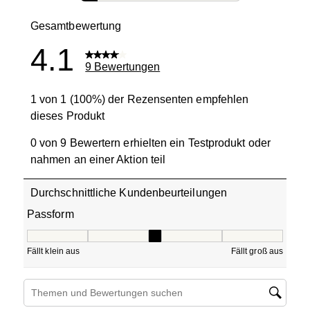
1 Bewertung 
Gesamtbewertung
4.1
9 Bewertungen
1 von 1 (100%) der Rezensenten empfehlen
dieses Produkt
0 von 9 Bewertern erhielten ein Testprodukt oder
nahmen an einer Aktion teil
Durchschnittliche Kundenbeurteilungen
Passform
Passform, 3 von 5, wobei 1 gleich Fällt klein aus ist und 5
Fällt klein aus
Fällt groß aus
Suchthemen und Bewertungen Suchregion