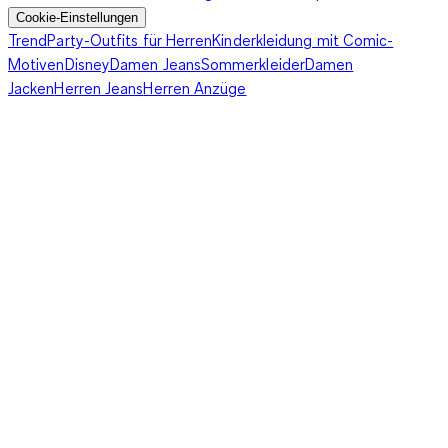
Cookie-Einstellungen
Trend
Party-Outfits für Herren
Kinderkleidung mit Comic-
Motiven
Disney
Damen Jeans
Sommerkleider
Damen
Jacken
Herren Jeans
Herren Anzüge