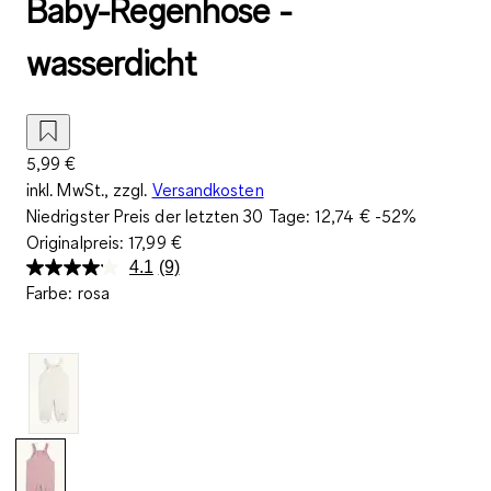
Baby-Regenhose -
wasserdicht
5,99 €
inkl. MwSt., zzgl.
Versandkosten
Niedrigster Preis der letzten 30 Tage:
12,74 €
-52%
Originalpreis:
17,99 €
4.1
(9)
9
Farbe
:
rosa
Bewertungen
lesen.
Link
auf
derselben
Seite.