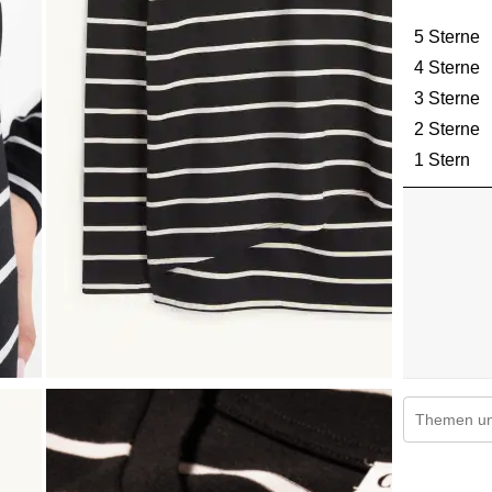
5 Sterne
S
4 Sterne
S
3 Sterne
S
2 Sterne
S
1 Stern
St
Suchthemen
1