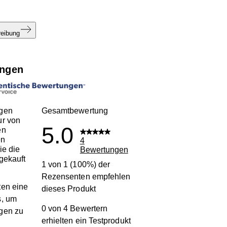
reibung
ngen
gen
Gesamtbewertung
ur von
5.0
en
en
4
ie die
Bewertungen
gekauft
1 von 1 (100%) der
Rezensenten empfehlen
en eine
dieses Produkt
s, um
0 von 4 Bewertern
gen zu
erhielten ein Testprodukt