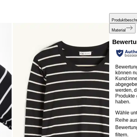
Produktbesch
Material
Bewertu
Bewertun
können n
Kund:inn
abgegeb
werden, d
Produkte 
haben.
Wähle unt
Reihe au
Bewertun
filtern.