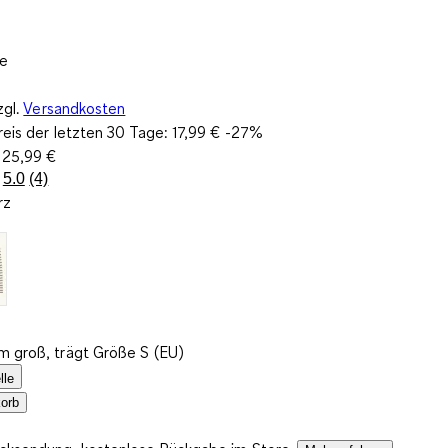
ne
zgl.
Versandkosten
reis der letzten 30 Tage:
17,99 €
-27%
:
25,99 €
5.0
(4)
4
rz
Bewertungen
lesen.
Link
auf
derselben
Seite.
m groß, trägt Größe S (EU)
lle
orb