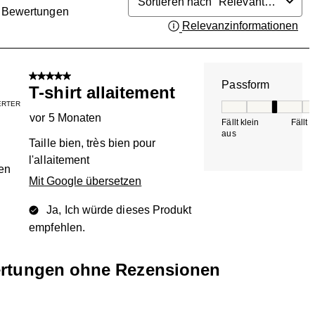
Sortieren nach
Relevanteste
Bewertungen
Relevanzinformationen
Zei
.
5 von 5 Sternen.
Passform
T-shirt allaitement
IERTER
Passform, 3 von 5, 
vor 5 Monaten
Fällt klein
Fällt 
aus
Taille bien, très bien pour
l'allaitement
en
Mit Google übersetzen
Ja, Ich würde dieses Produkt
empfehlen.
rtungen ohne Rezensionen