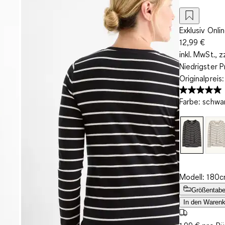
Exklusiv Onli
12,99 €
inkl. MwSt., z
Niedrigster P
Originalpreis
Farbe
:
schwa
Modell: 180c
Größentabe
In den Warenk