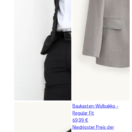
Baukasten-Wollsakko -
Regular Fit
69,99 €
Niedrigster Preis der