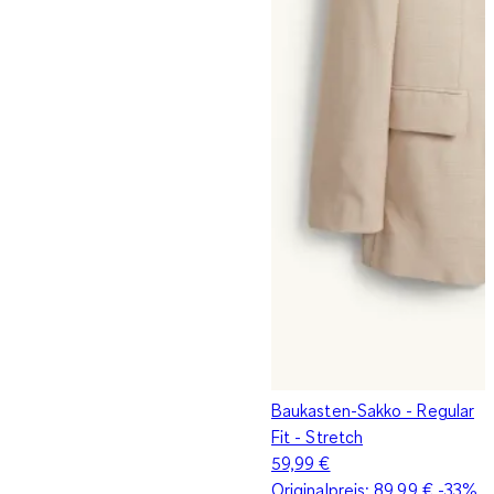
Baukasten-Sakko - Regular
Fit - Stretch
59,99 €
Originalpreis:
89,99 €
-33%