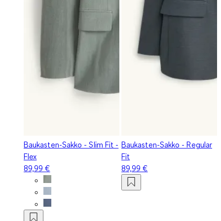
Baukasten-Sakko - Slim Fit -
Baukasten-Sakko - Regular
Flex
Fit
89,99 €
89,99 €