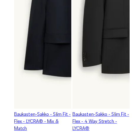
Baukasten-Sakko - Slim Fit -
Baukasten-Sakko - Slim Fit -
Flex - LYCRA® - Mix &
Flex - 4 Way Stretch -
Match
LYCRA®