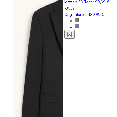
letzten 30 Tage:
99,99 €
-30%
Originalpreis:
129,99 €