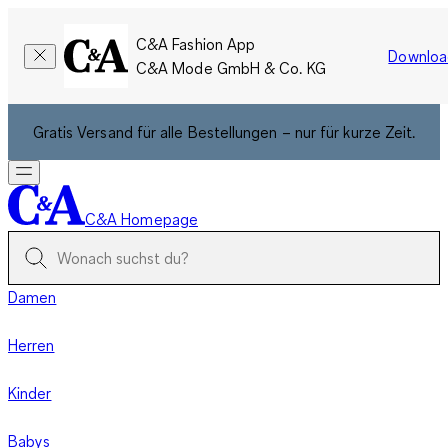
C&A Fashion App
Downloa
C&A Mode GmbH & Co. KG
Gratis Versand für alle Bestellungen – nur für kurze Zeit.
C&A Homepage
Damen
Herren
Kinder
Babys