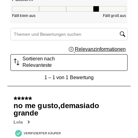
Passform, 4 von 5, wobei 1 gleich Fällt klein aus ist und 5
Fällt klein aus
Fällt groß aus
Suchthemen und Bewertungen Suchregion
Relevanzinformationen
Zeigt 
Sortieren nach
Relevanteste
1
1
–
1 von 1
Bewertung
bis
1
von
5 von 5 Sternen.
1
no me gusto,demasiado
Bewertung.
grande
Lola
VERIFIZIERTER KÄUFER