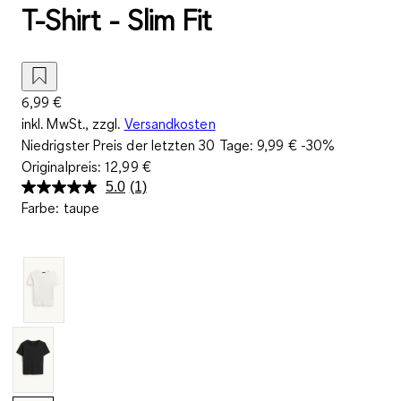
T-Shirt - Slim Fit
6,99 €
inkl. MwSt., zzgl.
Versandkosten
Niedrigster Preis der letzten 30 Tage:
9,99 €
-30%
Originalpreis:
12,99 €
5.0
(1)
Bewertung
Farbe
:
taupe
lesen.
Link
auf
derselben
Seite.