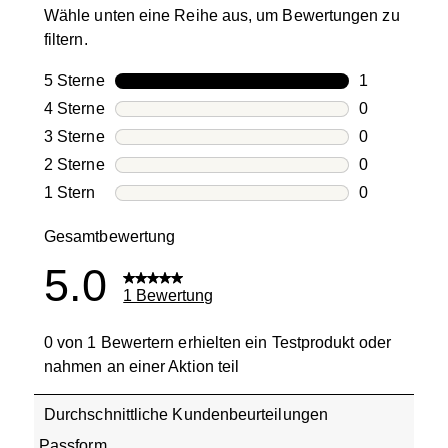
Wähle unten eine Reihe aus, um Bewertungen zu
filtern.
5 Sterne
Sterne
1
1 Bewertung
4 Sterne
Sterne
0
0 Bewertung
3 Sterne
Sterne
0
0 Bewertung
2 Sterne
Sterne
0
0 Bewertung
1 Stern
Sterne
0
0 Bewertung
Gesamtbewertung
5.0
1 Bewertung
0 von 1 Bewertern erhielten ein Testprodukt oder
nahmen an einer Aktion teil
Durchschnittliche Kundenbeurteilungen
Passform