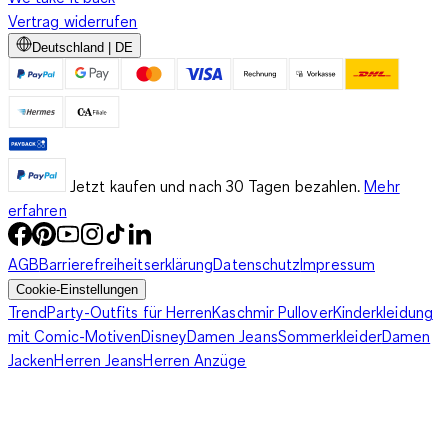
Vertrag widerrufen
Deutschland | DE
Jetzt kaufen und nach 30 Tagen bezahlen.
Mehr
erfahren
AGB
Barrierefreiheitserklärung
Datenschutz
Impressum
Cookie-Einstellungen
Trend
Party-Outfits für Herren
Kaschmir Pullover
Kinderkleidung
mit Comic-Motiven
Disney
Damen Jeans
Sommerkleider
Damen
Jacken
Herren Jeans
Herren Anzüge