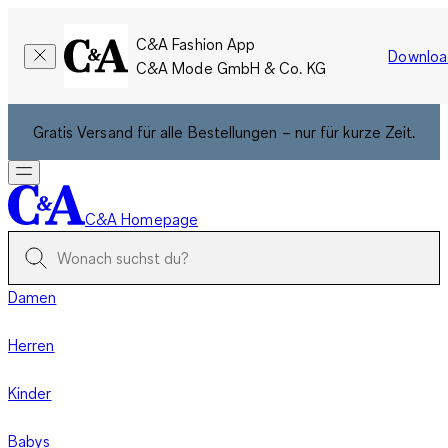
C&A Fashion App
Downloa
C&A Mode GmbH & Co. KG
Gratis Versand für alle Bestellungen – nur für kurze Zeit.
C&A Homepage
Damen
Herren
Kinder
Babys