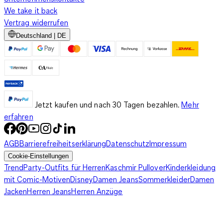
We take it back
Vertrag widerrufen
Deutschland | DE
Jetzt kaufen und nach 30 Tagen bezahlen.
Mehr
erfahren
AGB
Barrierefreiheitserklärung
Datenschutz
Impressum
Cookie-Einstellungen
Trend
Party-Outfits für Herren
Kaschmir Pullover
Kinderkleidung
mit Comic-Motiven
Disney
Damen Jeans
Sommerkleider
Damen
Jacken
Herren Jeans
Herren Anzüge