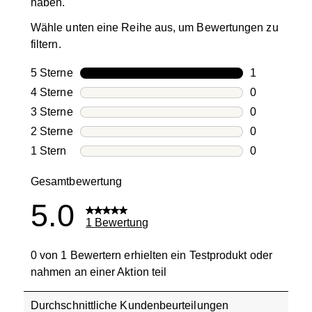
haben.
Wähle unten eine Reihe aus, um Bewertungen zu
filtern.
5 Sterne
Sterne
1
1 Bewertung
4 Sterne
Sterne
0
0 Bewertung
3 Sterne
Sterne
0
0 Bewertung
2 Sterne
Sterne
0
0 Bewertung
1 Stern
Sterne
0
0 Bewertung
Gesamtbewertung
5.0
1 Bewertung
0 von 1 Bewertern erhielten ein Testprodukt oder
nahmen an einer Aktion teil
Durchschnittliche Kundenbeurteilungen