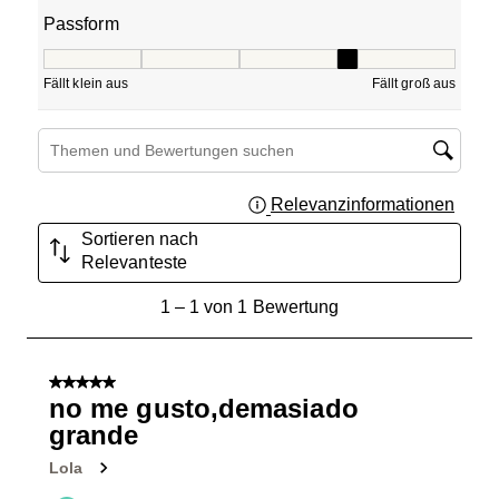
Passform
Passform, 4 von 5, wobei 1 gleich Fällt klein aus ist und 5
Fällt klein aus
Fällt groß aus
Suchthemen und Bewertungen Suchregion
Relevanzinformationen
Zeigt 
Sortieren nach
Relevanteste
1
1
–
1 von 1
Bewertung
bis
1
von
5 von 5 Sternen.
1
no me gusto,demasiado
Bewertung.
grande
Lola