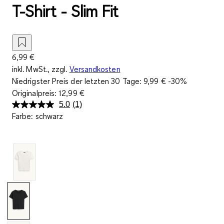
T-Shirt - Slim Fit
6,99 €
inkl. MwSt., zzgl.
Versandkosten
Niedrigster Preis der letzten 30 Tage:
9,99 €
-30%
Originalpreis:
12,99 €
5.0
(1)
Bewertung
Farbe
:
schwarz
lesen.
Link
auf
derselben
Seite.