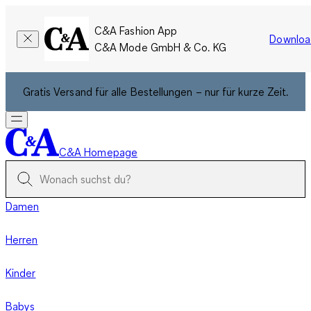
C&A Fashion App
Downloa
C&A Mode GmbH & Co. KG
Gratis Versand für alle Bestellungen – nur für kurze Zeit.
C&A Homepage
Damen
Herren
Kinder
Babys