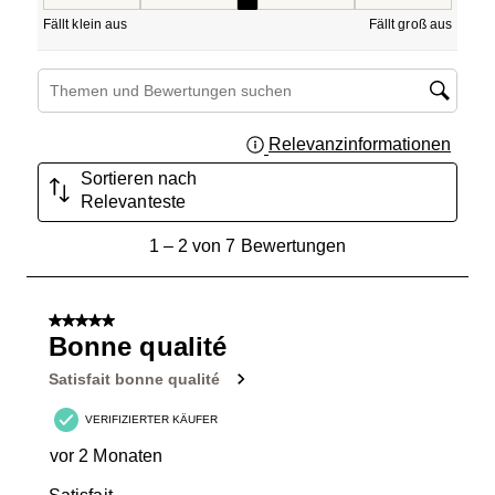
Passform, 3 von 5, wobei 1 gleich Fällt klein aus ist und 5
Fällt klein aus
Fällt groß aus
Suchthemen und Bewertungen Suchregion
Relevanzinformationen
Zeigt 
Sortieren nach
Relevanteste
1
1
–
2 von 7
Bewertungen
bis
2
von
5 von 5 Sternen.
7
Bonne qualité
Bewertungen.
Satisfait bonne qualité
VERIFIZIERTER KÄUFER
vor 2 Monaten