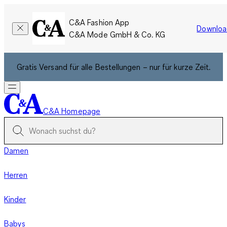
C&A Fashion App
Downloa
C&A Mode GmbH & Co. KG
Gratis Versand für alle Bestellungen – nur für kurze Zeit.
C&A Homepage
Damen
Herren
Kinder
Babys