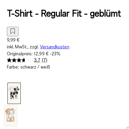
T-Shirt - Regular Fit - geblümt
9,99 €
inkl. MwSt., zzgl.
Versandkosten
Originalpreis:
12,99 €
-23%
3.7
(7)
7
Farbe
:
schwarz / weiß
Bewertungen
lesen.
Link
auf
derselben
Seite.