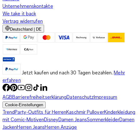
Unternehmenskontakte
We take it back
Vertrag widerrufen
Deutschland | DE
Jetzt kaufen und nach 30 Tagen bezahlen.
Mehr
erfahren
AGB
Barrierefreiheitserklärung
Datenschutz
Impressum
Cookie-Einstellungen
Trend
Party-Outfits für Herren
Kaschmir Pullover
Kinderkleidung
mit Comic-Motiven
Disney
Damen Jeans
Sommerkleider
Damen
Jacken
Herren Jeans
Herren Anzüge