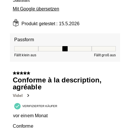
Satisfait
Mit Google übersetzen
Produkt getestet :
15.5.2026
Passform
Passform, 3 von 5, wobei 1 gleich Fällt klein aus ist und
Fällt klein aus
Fällt groß aus
5 von 5 Sternen.
Conforme à la description,
agréable
Videl
VERIFIZIERTER KÄUFER
vor einem Monat
Conforme