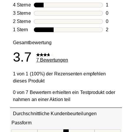
4 Bewertung
4 Sterne
Sterne
1
1 Bewertung
3 Sterne
Sterne
0
0 Bewertung
2 Sterne
Sterne
0
0 Bewertung
1 Stern
Sterne
2
2 Bewertung
Gesamtbewertung
3.7
7 Bewertungen
1 von 1 (100%) der Rezensenten empfehlen
dieses Produkt
0 von 7 Bewertern erhielten ein Testprodukt oder
nahmen an einer Aktion teil
Durchschnittliche Kundenbeurteilungen
Passform