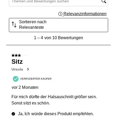
Relevanzinformationen
Zeigt 
Sortieren nach
Relevanteste
1
1
–
4 von 10
Bewertungen
bis
4
von
3 von 5 Sternen.
10
Sitz
Bewertungen.
Ursula
VERIFIZIERTER KÄUFER
vor 2 Monaten
Für mich dürfte der Halsauschnitt größer sein.
Sonst sitzt es schön.
Ja, Ich würde dieses Produkt empfehlen.