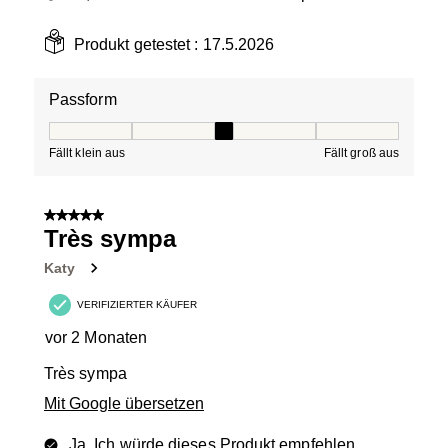
Produkt getestet :
17.5.2026
Passform
Passform, 3 von 5, wobei 1 gleich Fällt klein aus ist und
Fällt klein aus
Fällt groß aus
5 von 5 Sternen.
Très sympa
Katy
VERIFIZIERTER KÄUFER
vor 2 Monaten
Très sympa
Mit Google übersetzen
Ja, Ich würde dieses Produkt empfehlen.