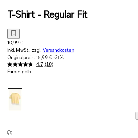
T-Shirt - Regular Fit
10,99 €
inkl. MwSt., zzgl.
Versandkosten
Originalpreis:
15,99 €
-31%
4.7
(10)
10
Farbe
:
gelb
Bewertungen
lesen.
Link
auf
derselben
Seite.