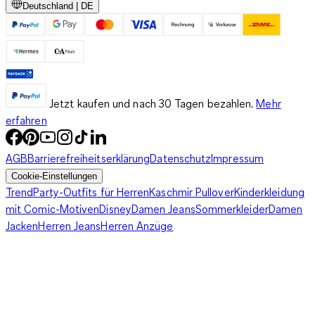
Deutschland | DE
Jetzt kaufen und nach 30 Tagen bezahlen.
Mehr
erfahren
AGB
Barrierefreiheitserklärung
Datenschutz
Impressum
Cookie-Einstellungen
Trend
Party-Outfits für Herren
Kaschmir Pullover
Kinderkleidung
mit Comic-Motiven
Disney
Damen Jeans
Sommerkleider
Damen
Jacken
Herren Jeans
Herren Anzüge