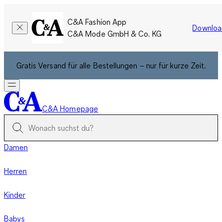
C&A Fashion App
Downloa
C&A Mode GmbH & Co. KG
Gratis Versand für alle Bestellungen – nur für kurze Zeit.
C&A Homepage
Damen
Herren
Kinder
Babys