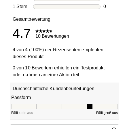
0 Bewertung
1 Stern
Sterne
0
0 Bewertung
Gesamtbewertung
4.7
10 Bewertungen
4 von 4 (100%) der Rezensenten empfehlen
dieses Produkt
0 von 10 Bewertern erhielten ein Testprodukt
oder nahmen an einer Aktion teil
Durchschnittliche Kundenbeurteilungen
Passform
Passform, 3.75 von 5, wobei 1 gleich Fällt klein aus ist u
Fällt klein aus
Fällt groß aus
Suchthemen und Bewertungen Suchregion