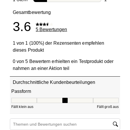
1 Bewertung 
Gesamtbewertung
3.6
5 Bewertungen
1 von 1 (100%) der Rezensenten empfehlen
dieses Produkt
0 von 5 Bewertern erhielten ein Testprodukt oder
nahmen an einer Aktion teil
Durchschnittliche Kundenbeurteilungen
Passform
Passform, 3 von 5, wobei 1 gleich Fällt klein aus ist und 5
Fällt klein aus
Fällt groß aus
Suchthemen und Bewertungen Suchregion