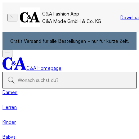
C&A Fashion App
Downloa
C&A Mode GmbH & Co. KG
Gratis Versand für alle Bestellungen – nur für kurze Zeit.
C&A Homepage
Damen
Herren
Kinder
Babys