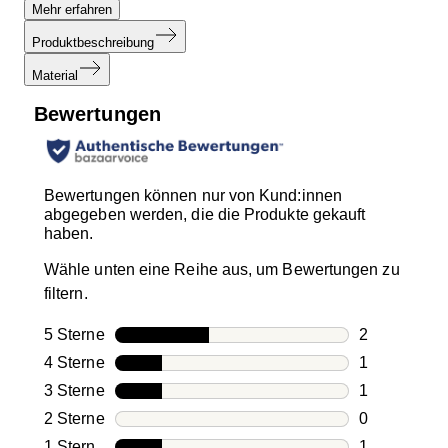
Mehr erfahren
Produktbeschreibung
Material
Bewertungen
Bewertungen können nur von Kund:innen
abgegeben werden, die die Produkte gekauft
haben.
Wähle unten eine Reihe aus, um Bewertungen zu
filtern.
5 Sterne
Sterne
2
2 Bewertung
4 Sterne
Sterne
1
1 Bewertung
3 Sterne
Sterne
1
1 Bewertung
2 Sterne
Sterne
0
0 Bewertung
1 Stern
Sterne
1