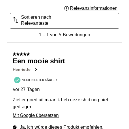
Relevanzinformationen
Zeigt 
Sortieren nach
Relevanteste
1
1
–
1 von 5
Bewertungen
bis
1
von
5 von 5 Sternen.
5
Een mooie shirt
Bewertungen.
Henriette
VERIFIZIERTER KÄUFER
vor 27 Tagen
Ziet er goed uit,maar ik heb deze shirt nog niet
gedragen
Mit Google übersetzen
Ja, Ich würde dieses Produkt empfehlen.