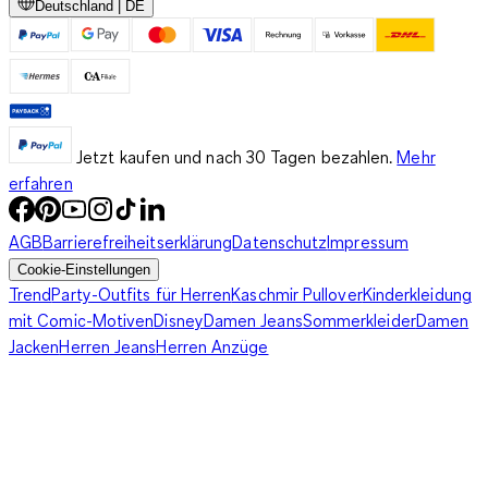
Deutschland | DE
Jetzt kaufen und nach 30 Tagen bezahlen.
Mehr
erfahren
AGB
Barrierefreiheitserklärung
Datenschutz
Impressum
Cookie-Einstellungen
Trend
Party-Outfits für Herren
Kaschmir Pullover
Kinderkleidung
mit Comic-Motiven
Disney
Damen Jeans
Sommerkleider
Damen
Jacken
Herren Jeans
Herren Anzüge