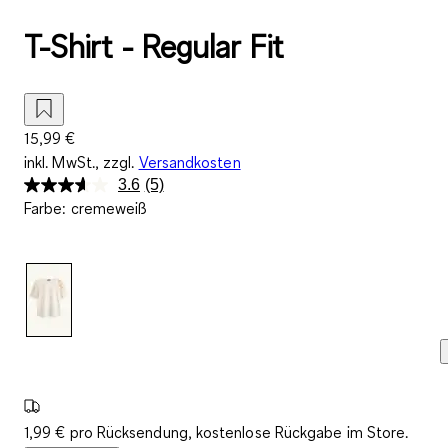
T-Shirt - Regular Fit
15,99 €
inkl. MwSt., zzgl.
Versandkosten
3.6
(5)
5
Farbe
:
cremeweiß
Bewertungen
lesen.
Link
auf
derselben
Seite.
1,99 € pro Rücksendung, kostenlose Rückgabe im Store.