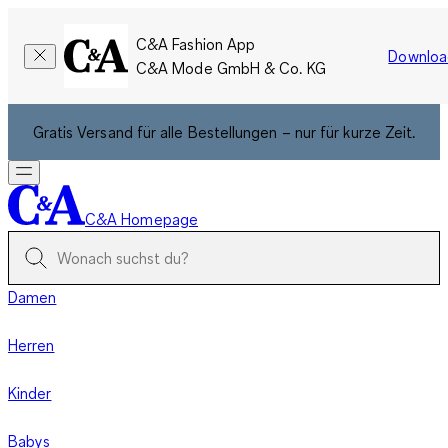
C&A Fashion App
Downloa
C&A Mode GmbH & Co. KG
Gratis Versand für alle Bestellungen – nur für kurze Zeit.
C&A Homepage
Damen
Herren
Kinder
Babys