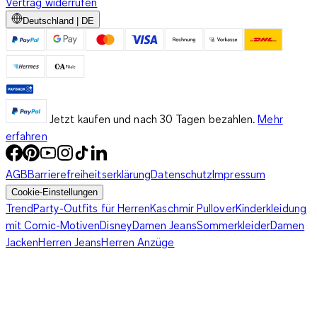
Vertrag widerrufen
Deutschland | DE
Jetzt kaufen und nach 30 Tagen bezahlen.
Mehr
erfahren
AGB
Barrierefreiheitserklärung
Datenschutz
Impressum
Cookie-Einstellungen
Trend
Party-Outfits für Herren
Kaschmir Pullover
Kinderkleidung
mit Comic-Motiven
Disney
Damen Jeans
Sommerkleider
Damen
Jacken
Herren Jeans
Herren Anzüge