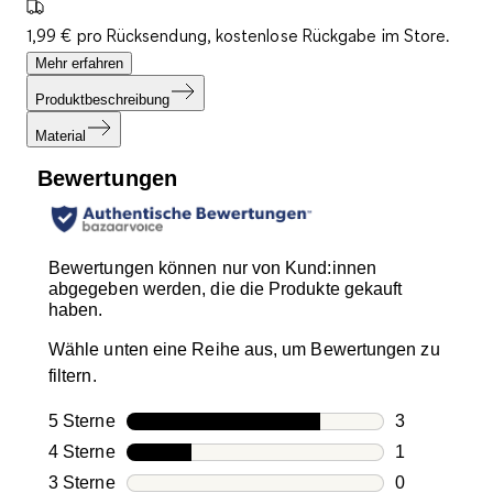
1,99 € pro Rücksendung, kostenlose Rückgabe im Store.
Mehr erfahren
Produktbeschreibung
Material
Bewertungen
Bewertungen können nur von Kund:innen
abgegeben werden, die die Produkte gekauft
haben.
Wähle unten eine Reihe aus, um Bewertungen zu
filtern.
5 Sterne
Sterne
3
3 Bewertung
4 Sterne
Sterne
1
1 Bewertung
3 Sterne
Sterne
0