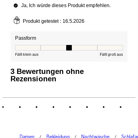
Ja, Ich würde dieses Produkt empfehlen.
Produkt getestet :
16.5.2026
Passform
Passform, 3 von 5, wobei 1 gleich Fällt klein aus ist und
Fällt klein aus
Fällt groß aus
3 Bewertungen ohne
Rezensionen
Damen
Bekleidung
Nachtwäsche
Schlaf