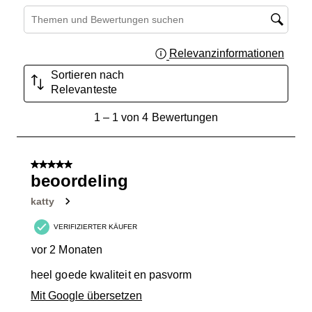
Suchthemen und Bewertungen Suchregion
Relevanzinformationen
Zeigt 
Sortieren nach
Relevanteste
1
1
–
1 von 4
Bewertungen
bis
1
von
5 von 5 Sternen.
4
beoordeling
Bewertungen.
katty
VERIFIZIERTER KÄUFER
vor 2 Monaten
heel goede kwaliteit en pasvorm
Mit Google übersetzen