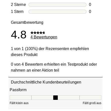
0 Bewertung
2 Sterne
Sterne
0
0 Bewertung
1 Stern
Sterne
0
0 Bewertung
Gesamtbewertung
4.8
4 Bewertungen
1 von 1 (100%) der Rezensenten empfehlen
dieses Produkt
0 von 4 Bewertern erhielten ein Testprodukt oder
nahmen an einer Aktion teil
Durchschnittliche Kundenbeurteilungen
Passform
Passform, 3 von 5, wobei 1 gleich Fällt klein aus ist und 5
Fällt klein aus
Fällt groß aus