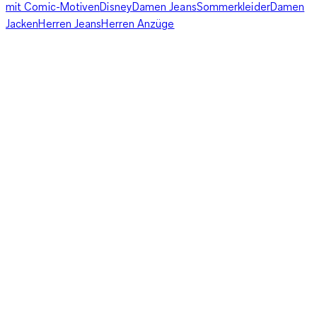
mit Comic-Motiven
Disney
Damen Jeans
Sommerkleider
Damen
Jacken
Herren Jeans
Herren Anzüge