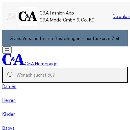
C&A Fashion App
Downloa
C&A Mode GmbH & Co. KG
Gratis Versand für alle Bestellungen – nur für kurze Zeit.
C&A Homepage
Damen
Herren
Kinder
Babys