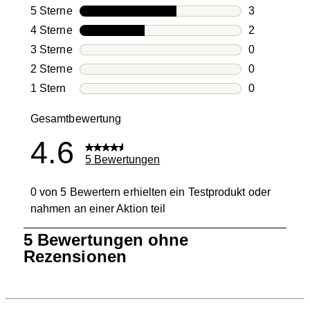
5 Sterne
Sterne
3
3 Bewertung
4 Sterne
Sterne
2
2 Bewertung
3 Sterne
Sterne
0
0 Bewertung
2 Sterne
Sterne
0
0 Bewertung
1 Stern
Sterne
0
0 Bewertung
Gesamtbewertung
4.6
5 Bewertungen
0 von 5 Bewertern erhielten ein Testprodukt oder
nahmen an einer Aktion teil
1
5 Bewertungen ohne
bis
Rezensionen
0
von
5