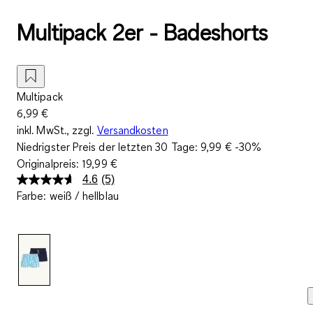
Multipack 2er - Badeshorts
Multipack
6,99 €
inkl. MwSt., zzgl.
Versandkosten
Niedrigster Preis der letzten 30 Tage:
9,99 €
-30%
Originalpreis:
19,99 €
4.6
(5)
5
Farbe
:
weiß / hellblau
Bewertungen
lesen.
Link
auf
derselben
Seite.