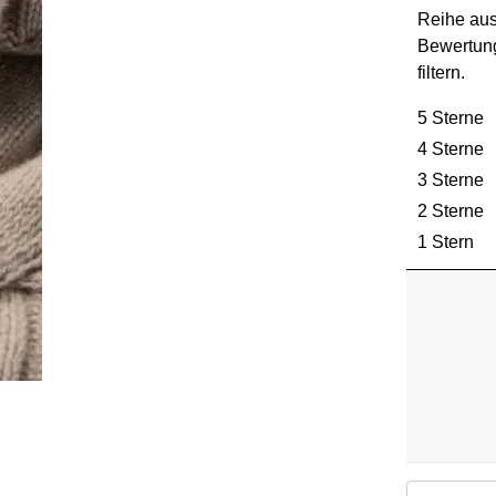
Reihe au
Bewertun
filtern.
5 Sterne
S
4 Sterne
S
3 Sterne
S
2 Sterne
S
1 Stern
St
Suchthemen