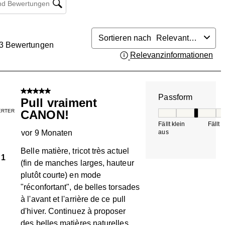
Sortieren nach
Relevanteste
3
Bewertungen
Relevanzinformationen
Zei
.
5 von 5 Sternen.
Passform
Pull vraiment
IERTER
CANON!
Passform, 3 von 5, 
Fällt klein
Fällt 
vor 9 Monaten
aus
Belle matière, tricot très actuel
1
(fin de manches larges, hauteur
plutôt courte) en mode
"réconfortant", de belles torsades
à l'avant et l'arrière de ce pull
d'hiver. Continuez à proposer
des belles matières naturelles