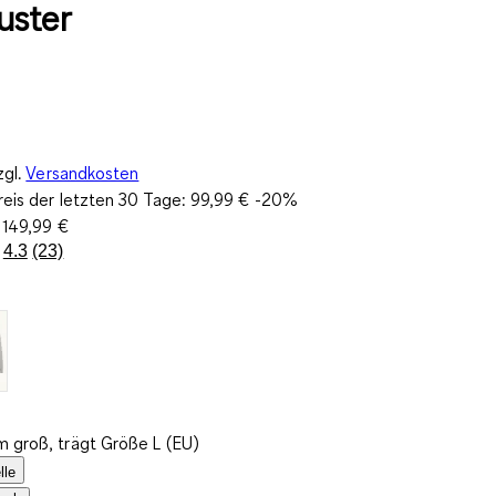
uster
zgl.
Versandkosten
reis der letzten 30 Tage:
99,99 €
-20%
:
149,99 €
4.3
(23)
23
Bewertungen
lesen.
Link
auf
derselben
Seite.
m groß, trägt Größe L (EU)
lle