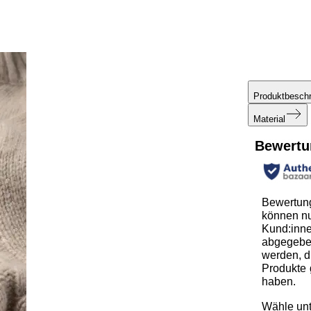
Produktbesch
Material
Bewertu
Bewertun
können n
Kund:inn
abgegeb
werden, d
Produkte 
haben.
Wähle unt