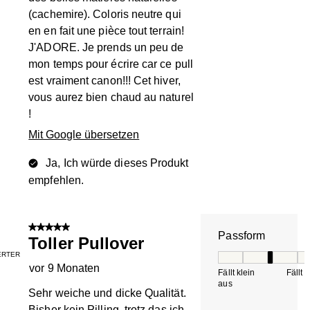
(cachemire). Coloris neutre qui
en en fait une pièce tout terrain!
J'ADORE. Je prends un peu de
mon temps pour écrire car ce pull
est vraiment canon!!! Cet hiver,
vous aurez bien chaud au naturel
!
Mit Google übersetzen
Ja, Ich würde dieses Produkt
empfehlen.
5 von 5 Sternen.
Passform
Toller Pullover
IERTER
Passform, 3 von 5, 
vor 9 Monaten
Fällt klein
Fällt 
aus
Sehr weiche und dicke Qualität.
Bisher kein Pilling, trotz das ich