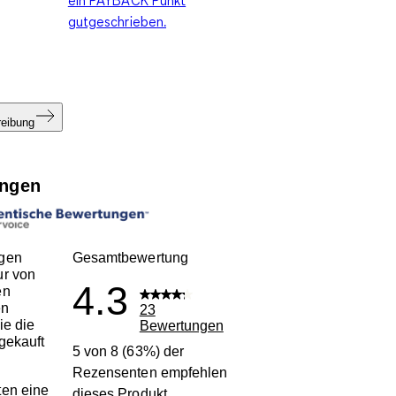
gutgeschrieben.
reibung
ngen
gen
Gesamtbewertung
ur von
4.3
en
en
23
ie die
Bewertungen
gekauft
5 von 8 (63%) der
Rezensenten empfehlen
en eine
dieses Produkt