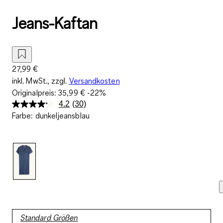
Jeans-Kaftan
27,99 €
inkl. MwSt., zzgl.
Versandkosten
Originalpreis:
35,99 €
-22%
4.2
(30)
30
Farbe
:
dunkeljeansblau
Bewertungen
lesen.
Link
auf
derselben
Seite.
Standard Größen