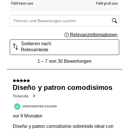
Fällt klein aus
Fällt groß aus
Suchthemen und Bewertungen Suchregion
Relevanzinformationen
Zeigt 
Sortieren nach
Relevanteste
1
1
–
7 von 30
Bewertungen
bis
7
von
5 von 5 Sternen.
30
Diseño y patron comodisimos
Bewertungen.
Yolanda
VERIFIZIERTER KÄUFER
vor 9 Monaten
Diseño y patron comodisimo sobretodo ideal con