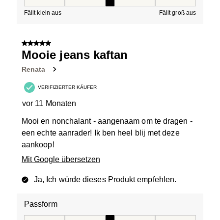
Passform, 3 von 5, wobei 1 gleich Fällt klein aus ist und
Fällt klein aus
Fällt groß aus
5 von 5 Sternen.
Mooie jeans kaftan
Renata
VERIFIZIERTER KÄUFER
vor 11 Monaten
Mooi en nonchalant - aangenaam om te dragen -
een echte aanrader! Ik ben heel blij met deze
aankoop!
Mit Google übersetzen
Ja, Ich würde dieses Produkt empfehlen.
Passform