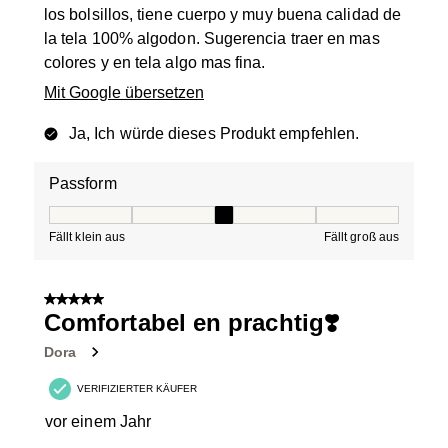
los bolsillos, tiene cuerpo y muy buena calidad de
la tela 100% algodon. Sugerencia traer en mas
colores y en tela algo mas fina.
Mit Google übersetzen
Ja, Ich würde dieses Produkt empfehlen.
Passform
Passform, 3 von 5, wobei 1 gleich Fällt klein aus ist und
Fällt klein aus
Fällt groß aus
5 von 5 Sternen.
Comfortabel en prachtig❣️
Dora
VERIFIZIERTER KÄUFER
vor einem Jahr