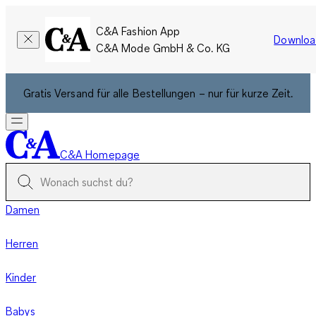
C&A Fashion App
Downloa
C&A Mode GmbH & Co. KG
Gratis Versand für alle Bestellungen – nur für kurze Zeit.
C&A Homepage
Damen
Herren
Kinder
Babys