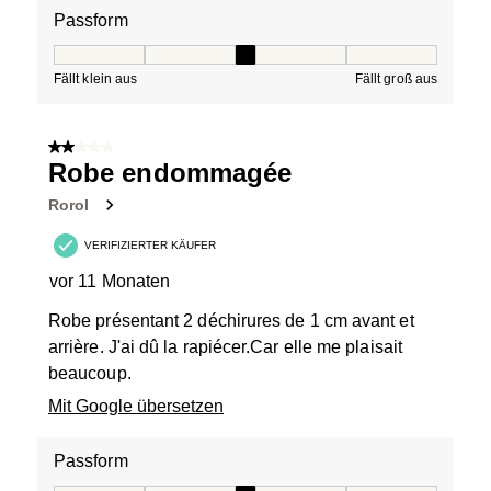
Passform
Passform, 3 von 5, wobei 1 gleich Fällt klein aus ist und
Fällt klein aus
Fällt groß aus
2 von 5 Sternen.
Robe endommagée
Rorol
VERIFIZIERTER KÄUFER
vor 11 Monaten
Robe présentant 2 déchirures de 1 cm avant et
arrière. J'ai dû la rapiécer.Car elle me plaisait
beaucoup.
Mit Google übersetzen
Passform