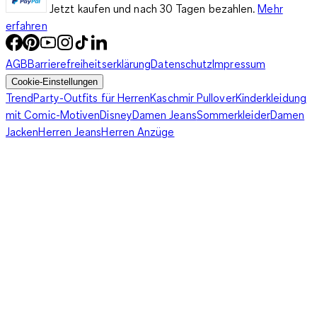
Jetzt kaufen und nach 30 Tagen bezahlen.
Mehr
erfahren
AGB
Barrierefreiheitserklärung
Datenschutz
Impressum
Cookie-Einstellungen
Trend
Party-Outfits für Herren
Kaschmir Pullover
Kinderkleidung
mit Comic-Motiven
Disney
Damen Jeans
Sommerkleider
Damen
Jacken
Herren Jeans
Herren Anzüge