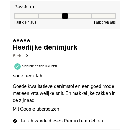
Passform
Passform, 3 von 5, wobei 1 gleich Fällt klein aus ist und
Fällt klein aus
Fällt groß aus
5 von 5 Sternen.
Heerlijke denimjurk
Sieb
VERIFIZIERTER KÄUFER
vor einem Jahr
Goede kwalitatieve denimstof en een goed model
met een vrouwelijke snit. En makkelijke zakken in
de zijnaad.
Mit Google übersetzen
Ja, Ich würde dieses Produkt empfehlen.