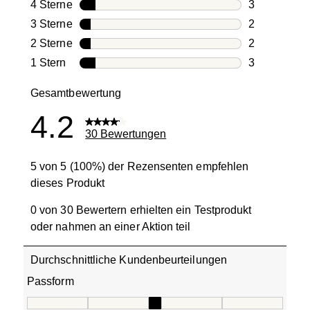
20 Bewertun
4 Sterne
Sterne
3
3 Bewertung
3 Sterne
Sterne
2
2 Bewertung
2 Sterne
Sterne
2
2 Bewertung
1 Stern
Sterne
3
3 Bewertung
Gesamtbewertung
4.2
30 Bewertungen
5 von 5 (100%) der Rezensenten empfehlen
dieses Produkt
0 von 30 Bewertern erhielten ein Testprodukt
oder nahmen an einer Aktion teil
Durchschnittliche Kundenbeurteilungen
Passform
Passform, 3.1666666666666665 von 5, wobei 1 gleich Fällt