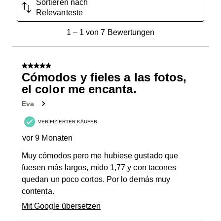
Sortieren nach
Relevanteste
1
1
–
1 von 7
Bewertungen
bis
1
von
5 von 5 Sternen.
7
Cómodos y fieles a las fotos,
Bewertungen.
el color me encanta.
Eva
VERIFIZIERTER KÄUFER
vor 9 Monaten
Muy cómodos pero me hubiese gustado que
fuesen más largos, mido 1,77 y con tacones
quedan un poco cortos. Por lo demás muy
contenta.
Mit Google übersetzen