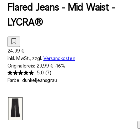
Flared Jeans - Mid Waist -
LYCRA®
24,99 €
inkl. MwSt., zzgl.
Versandkosten
Originalpreis:
29,99 €
-16%
5.0
(7)
7
Farbe
:
dunkeljeansgrau
Bewertungen
lesen.
Link
auf
derselben
Seite.