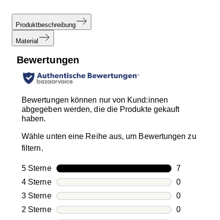
Produktbeschreibung
Material
Bewertungen
Bewertungen können nur von Kund:innen
abgegeben werden, die die Produkte gekauft
haben.
Wähle unten eine Reihe aus, um Bewertungen zu
filtern.
5 Sterne
Sterne
7
7 Bewertung
4 Sterne
Sterne
0
0 Bewertung
3 Sterne
Sterne
0
0 Bewertung
2 Sterne
Sterne
0