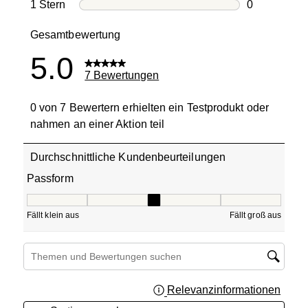
0 Bewertung
1 Stern
Sterne
0
0 Bewertung
Gesamtbewertung
5.0
7 Bewertungen
0 von 7 Bewertern erhielten ein Testprodukt oder
nahmen an einer Aktion teil
Durchschnittliche Kundenbeurteilungen
Passform
Passform, 3 von 5, wobei 1 gleich Fällt klein aus ist und 5
Fällt klein aus
Fällt groß aus
Suchthemen und Bewertungen Suchregion
Relevanzinformationen
Zeigt 