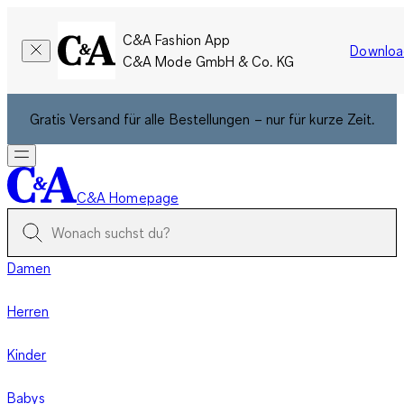
C&A Fashion App
Downloa
C&A Mode GmbH & Co. KG
Gratis Versand für alle Bestellungen – nur für kurze Zeit.
C&A Homepage
Damen
Herren
Kinder
Babys