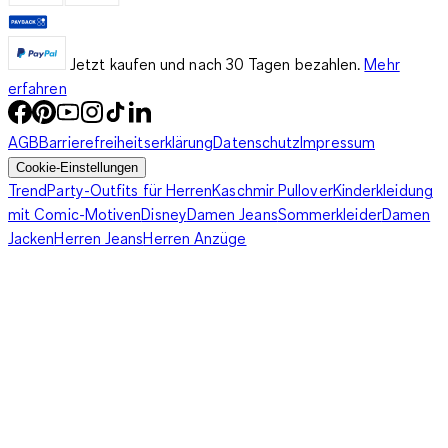
Jetzt kaufen und nach 30 Tagen bezahlen.
Mehr
erfahren
AGB
Barrierefreiheitserklärung
Datenschutz
Impressum
Cookie-Einstellungen
Trend
Party-Outfits für Herren
Kaschmir Pullover
Kinderkleidung
mit Comic-Motiven
Disney
Damen Jeans
Sommerkleider
Damen
Jacken
Herren Jeans
Herren Anzüge