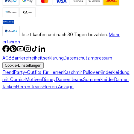
Jetzt kaufen und nach 30 Tagen bezahlen.
Mehr
erfahren
AGB
Barrierefreiheitserklärung
Datenschutz
Impressum
Cookie-Einstellungen
Trend
Party-Outfits für Herren
Kaschmir Pullover
Kinderkleidung
mit Comic-Motiven
Disney
Damen Jeans
Sommerkleider
Damen
Jacken
Herren Jeans
Herren Anzüge