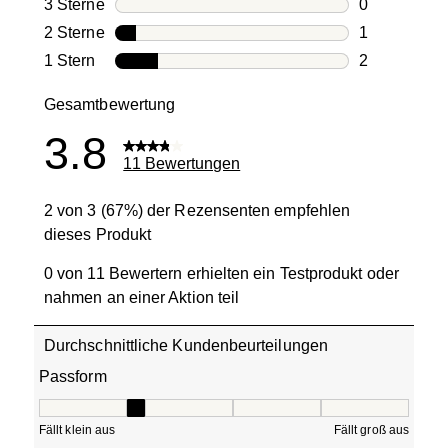
2 Bewertung
3 Sterne
Sterne
0
0 Bewertung
2 Sterne
Sterne
1
1 Bewertung
1 Stern
Sterne
2
2 Bewertung
Gesamtbewertung
3.8
11 Bewertungen
2 von 3 (67%) der Rezensenten empfehlen
dieses Produkt
0 von 11 Bewertern erhielten ein Testprodukt oder
nahmen an einer Aktion teil
Durchschnittliche Kundenbeurteilungen
Passform
Passform, 2 von 5, wobei 1 gleich Fällt klein aus ist und 5
Fällt klein aus
Fällt groß aus