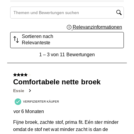
Suchthemen und Bewertungen Suchregion
Relevanzinformationen
Zeigt 
Sortieren nach
Relevanteste
1
1
–
3 von 11
Bewertungen
bis
3
von
4 von 5 Sternen.
11
Comfortabele nette broek
Bewertungen.
Essie
VERIFIZIERTER KÄUFER
vor 6 Monaten
Fijne broek, zachte stof, prima fit. Eén ster minder
omdat de stof net wat minder zacht is dan de