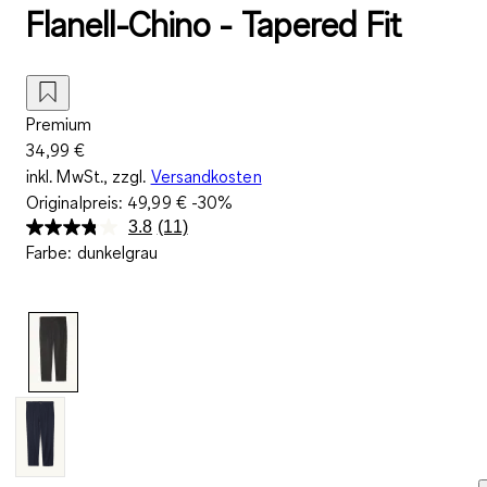
Flanell-Chino - Tapered Fit
Premium
34,99 €
inkl. MwSt., zzgl.
Versandkosten
Originalpreis:
49,99 €
-30%
3.8
(11)
11
Farbe
:
dunkelgrau
Bewertungen
lesen.
Link
auf
derselben
Seite.