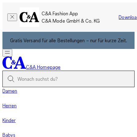
C&A Fashion App
Downloa
C&A Mode GmbH & Co. KG
Gratis Versand für alle Bestellungen – nur für kurze Zeit.
C&A Homepage
Damen
Herren
Kinder
Babys