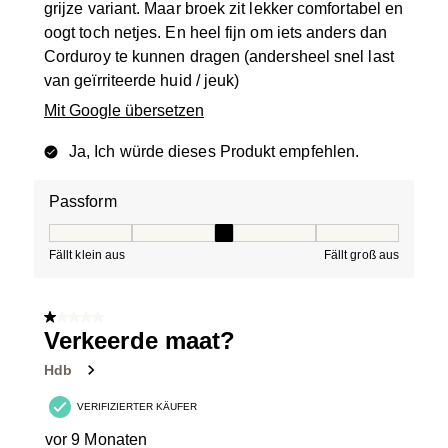
grijze variant. Maar broek zit lekker comfortabel en
oogt toch netjes. En heel fijn om iets anders dan
Corduroy te kunnen dragen (andersheel snel last
van geïrriteerde huid / jeuk)
Mit Google übersetzen
Ja, Ich würde dieses Produkt empfehlen.
Passform
Passform, 3 von 5, wobei 1 gleich Fällt klein aus ist und
Fällt klein aus
Fällt groß aus
1 von 5 Sternen.
Verkeerde maat?
Hdb
VERIFIZIERTER KÄUFER
vor 9 Monaten