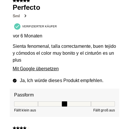
5 von 5 Sternen.
Perfecto
Sml
VERIFIZIERTER KÄUFER
vor 6 Monaten
Sienta fenomenal, talla correctamente, buen tejido
y cómodos el color muy bonito y el cinturón es un
plus
Mit Google übersetzen
Ja, Ich würde dieses Produkt empfehlen.
Passform
Passform, 3 von 5, wobei 1 gleich Fällt klein aus ist und
Fällt klein aus
Fällt groß aus