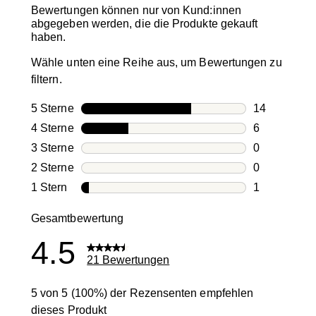
Bewertungen können nur von Kund:innen
abgegeben werden, die die Produkte gekauft
haben.
Wähle unten eine Reihe aus, um Bewertungen zu
filtern.
5 Sterne
Sterne
14
14 Bewertun
4 Sterne
Sterne
6
6 Bewertung
3 Sterne
Sterne
0
0 Bewertung
2 Sterne
Sterne
0
0 Bewertung
1 Stern
Sterne
1
1 Bewertung 
Gesamtbewertung
4.5
21 Bewertungen
5 von 5 (100%) der Rezensenten empfehlen
dieses Produkt