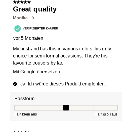
von
5 von 5 Sternen.
21
Great quality
Bewertungen.
Monika
VERIFIZIERTER KÄUFER
vor 5 Monaten
My husband has this in various colors, his only
choice for semi formal occasions. They're his
favourite trousers by far.
Mit Google übersetzen
Ja, Ich würde dieses Produkt empfehlen.
Passform
Passform, 3 von 5, wobei 1 gleich Fällt klein aus ist und
Fällt klein aus
Fällt groß aus