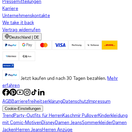
Pressemitteilungen
Karriere
Unternehmenskontakte
We take it back
Vertrag widerrufen
Deutschland | DE
Jetzt kaufen und nach 30 Tagen bezahlen.
Mehr
erfahren
AGB
Barrierefreiheitserklärung
Datenschutz
Impressum
Cookie-Einstellungen
Trend
Party-Outfits für Herren
Kaschmir Pullover
Kinderkleidung
mit Comic-Motiven
Disney
Damen Jeans
Sommerkleider
Damen
Jacken
Herren Jeans
Herren Anzüge