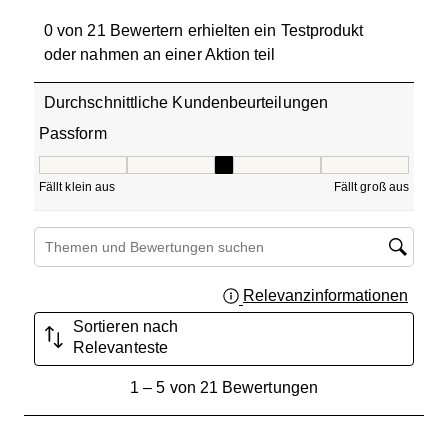
0 von 21 Bewertern erhielten ein Testprodukt
oder nahmen an einer Aktion teil
Durchschnittliche Kundenbeurteilungen
Passform
Passform, 3 von 5, wobei 1 gleich Fällt klein aus ist und 5
Fällt klein aus
Fällt groß aus
Suchthemen und Bewertungen Suchregion
Relevanzinformationen
Zeigt 
Sortieren nach
Relevanteste
1
1
–
5 von 21
Bewertungen
bis
5