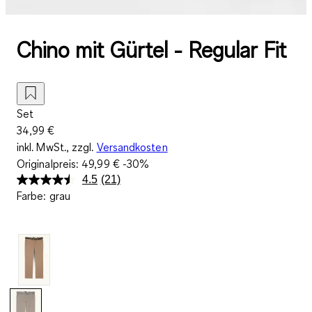
Chino mit Gürtel - Regular Fit
Set
34,99 €
inkl. MwSt., zzgl.
Versandkosten
Originalpreis:
49,99 €
-30%
4.5
(21)
21
Farbe
:
grau
Bewertungen
lesen.
Link
auf
derselben
Seite.