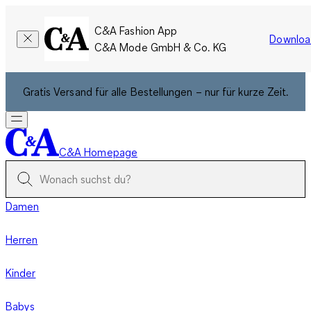
C&A Fashion App
Downloa
C&A Mode GmbH & Co. KG
Gratis Versand für alle Bestellungen – nur für kurze Zeit.
C&A Homepage
Damen
Herren
Kinder
Babys