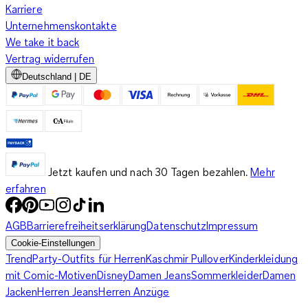
Karriere
Unternehmenskontakte
We take it back
Vertrag widerrufen
Deutschland | DE
Jetzt kaufen und nach 30 Tagen bezahlen.
Mehr
erfahren
AGB
Barrierefreiheitserklärung
Datenschutz
Impressum
Cookie-Einstellungen
Trend
Party-Outfits für Herren
Kaschmir Pullover
Kinderkleidung
mit Comic-Motiven
Disney
Damen Jeans
Sommerkleider
Damen
Jacken
Herren Jeans
Herren Anzüge