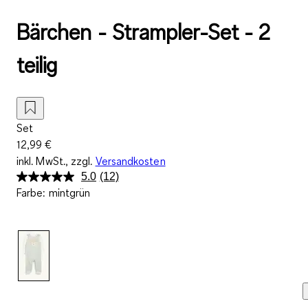
Bärchen - Strampler-Set - 2
teilig
Set
12,99 €
inkl. MwSt., zzgl.
Versandkosten
5.0
(12)
12
Farbe
:
mintgrün
Bewertungen
lesen.
Link
auf
derselben
Seite.