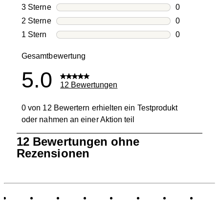
0 Bewertung
3 Sterne
Sterne
0
0 Bewertung
2 Sterne
Sterne
0
0 Bewertung
1 Stern
Sterne
0
0 Bewertung
Gesamtbewertung
5.0
12 Bewertungen
0 von 12 Bewertern erhielten ein Testprodukt
oder nahmen an einer Aktion teil
1
12 Bewertungen ohne
bis
Rezensionen
0
von
12
Bewertungen.