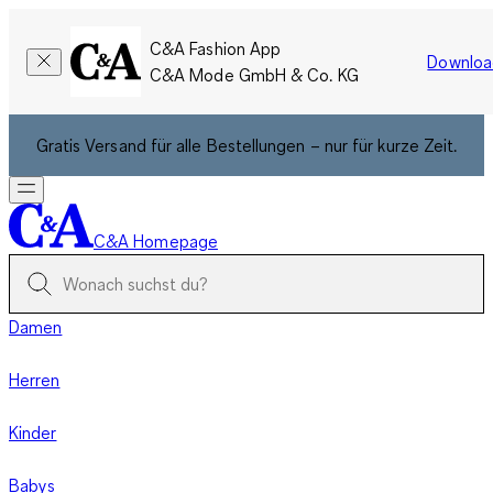
C&A Fashion App
Downloa
C&A Mode GmbH & Co. KG
Gratis Versand für alle Bestellungen – nur für kurze Zeit.
C&A Homepage
Damen
Herren
Kinder
Babys