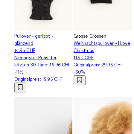
Pullover - gerippt -
Grosse Grössen
glänzend
Weihnachtspullover - I Love
14.95 CHF
Christmas
Niedrigster Preis der
11.90 CHF
letzten 30 Tage:
16.96 CHF
Originalpreis:
29.95 CHF
-11%
-60%
Originalpreis:
19.95 CHF