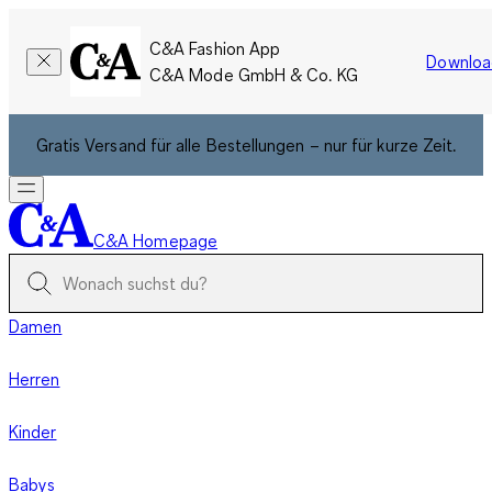
C&A Fashion App
Downloa
C&A Mode GmbH & Co. KG
Gratis Versand für alle Bestellungen – nur für kurze Zeit.
C&A Homepage
Damen
Herren
Kinder
Babys