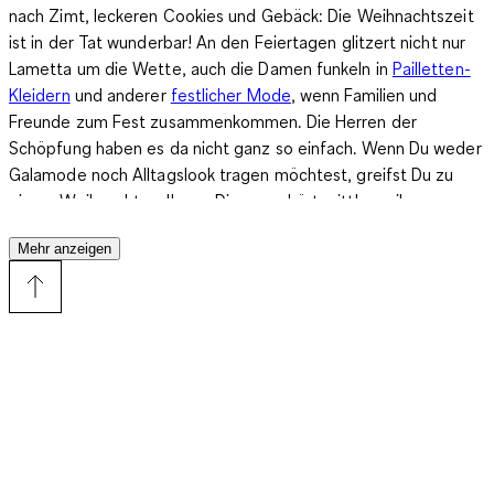
nach Zimt, leckeren Cookies und Gebäck: Die Weihnachtszeit
ist in der Tat wunderbar! An den Feiertagen glitzert nicht nur
Lametta um die Wette, auch die Damen funkeln in
Pailletten-
Kleidern
und anderer
festlicher Mode
, wenn Familien und
Freunde zum Fest zusammenkommen. Die Herren der
Schöpfung haben es da nicht ganz so einfach. Wenn Du weder
Galamode noch Alltagslook tragen möchtest,
greifst Du zu
einem Weihnachtspullover
. Dieser gehört mittlerweile genauso
zur Weihnachtszeit wie der Weihnachtsbaum, Zimtsterne,
Mehr anzeigen
Lebkuchen und Glühwein - und zwar egal ob in der Unisex-
Variante, für Damen, für Herren oder für Kinder. Doch war das
nicht immer so.
Die Geschichte des Weihnachtspullis
Alles begann in Grossbritannien: In den 1980er-Jahren traten