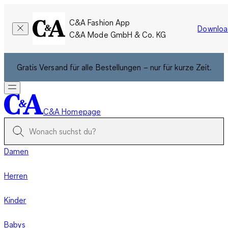
C&A Fashion App
Downloa
C&A Mode GmbH & Co. KG
Gratis Versand für alle Bestellungen – nur für kurze Zeit.
C&A Homepage
Damen
Herren
Kinder
Babys