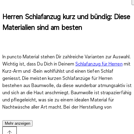
Herren Schlafanzug kurz und bündig: Diese
Materialien sind am besten
In puncto Material stehen Dir zahlreiche Varianten zur Auswahl.
Wichtig ist, dass Du Dich in Deinem
Schlafanzug für Herren
mit
Kurz-Arm und -Bein wohlfühlst und einen tiefen Schlaf
geniesst. Die meisten kurzen Schlafanzüge für Herren
bestehen aus
Baumwolle, da diese wunderbar atmungsaktiv ist
und sich an die Haut anschmiegt
. Baumwolle ist strapazierfähig
und pflegeleicht, was sie zu einem idealen Material für
Nachtwäsche aller Art macht. Bei der Herstellung von
Baumwollstoffen mischt man der Baumwolle oft einen kleinen
Anteil einer Kunstfaser wie Elastan bei, um das Gewebe
Mehr anzeigen
dehnbarer und bequemer zu machen.