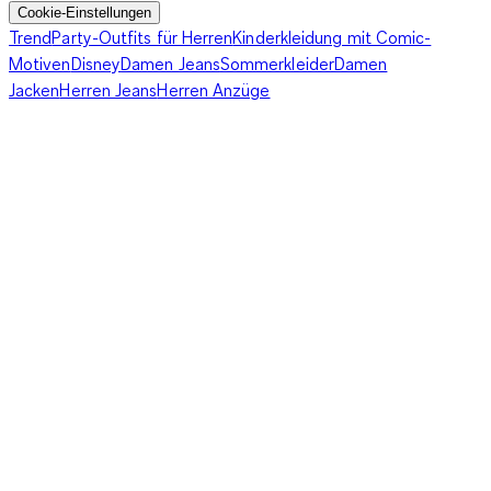
Cookie-Einstellungen
aus Satin und ein abgestimmtes Oberteil kombinierst Du mit
Trend
Party-Outfits für Herren
Kinderkleidung mit Comic-
einem bequemen
Morgenmantel
in einer ähnlichen Farbe. Da
Motiven
Disney
Damen Jeans
Sommerkleider
Damen
fehlen nur noch eine Zigarre und ein Whiskey, um das
Jacken
Herren Jeans
Herren Anzüge
klassische Hollywood-Image zu vervollständigen.
Herren Schlafanzug kurz zusammengefasst: klassisch
oder bunt gemustert?
Komplizierte Muster sind bei kurzen Schlafanzügen für Herren
eher eine Seltenheit. Nach wie vor beliebt sind klassische
Prints wie Streifen oder Karos, die man problemlos mit
anderen Mustern kombinieren kann. Besonders stylish wirken
dunkle Farben, wobei Schwarz und Bordeauxrot zu den
absoluten Favoriten gehören. Ein grau karierter Herren
Schlafanzug in der Kurz-Version entpuppt sich als besonders