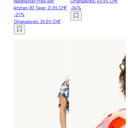
Niedrigster Preis der
Originalpreis:
45.95 CHF
letzten 30 Tage:
21.95 CHF
-34%
-27%
Originalpreis:
35.95 CHF