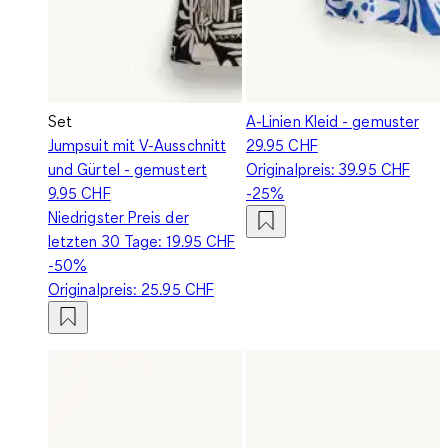
Set
A-Linien Kleid - gemuster
Jumpsuit mit V-Ausschnitt
29.95 CHF
und Gürtel - gemustert
Originalpreis:
39.95 CHF
9.95 CHF
-25%
Niedrigster Preis der
letzten 30 Tage:
19.95 CHF
-50%
Originalpreis:
25.95 CHF