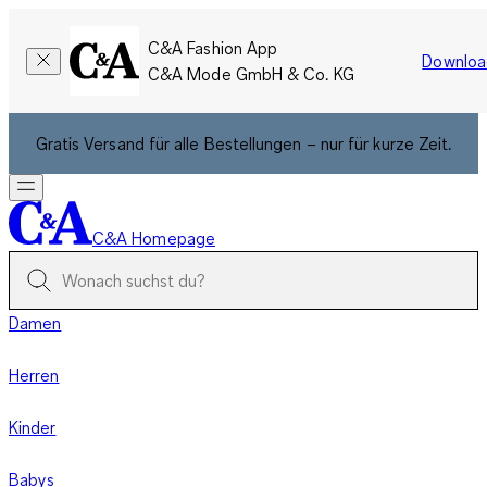
C&A Fashion App
Downloa
C&A Mode GmbH & Co. KG
Gratis Versand für alle Bestellungen – nur für kurze Zeit.
C&A Homepage
Damen
Herren
Kinder
Babys