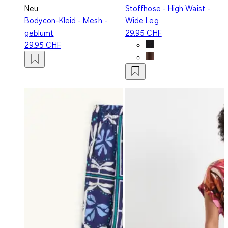
Neu
Stoffhose - High Waist -
Bodycon-Kleid - Mesh -
Wide Leg
geblümt
29.95 CHF
29.95 CHF