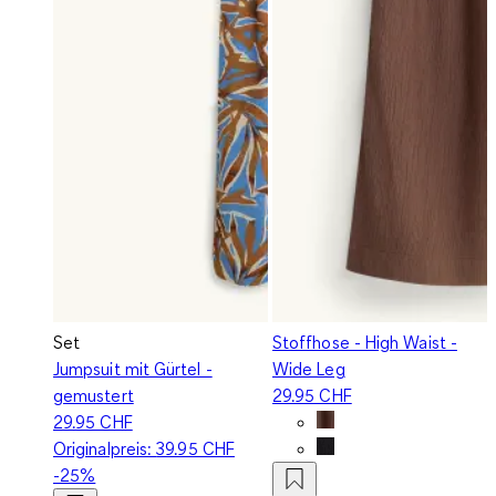
Set
Stoffhose - High Waist -
Jumpsuit mit Gürtel -
Wide Leg
gemustert
29.95 CHF
29.95 CHF
Originalpreis:
39.95 CHF
-25%