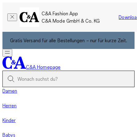
C&A Fashion App
Downloa
C&A Mode GmbH & Co. KG
Gratis Versand für alle Bestellungen – nur für kurze Zeit.
C&A Homepage
Damen
Herren
Kinder
Babys