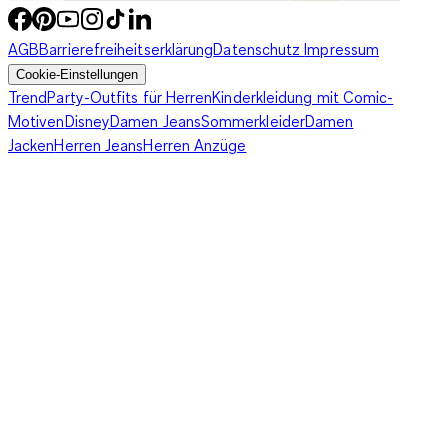
AGB
Barrierefreiheitserklärung
Datenschutz
Impressum
Cookie-Einstellungen
Trend
Party-Outfits für Herren
Kinderkleidung mit Comic-
Motiven
Disney
Damen Jeans
Sommerkleider
Damen
Jacken
Herren Jeans
Herren Anzüge