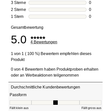
0 Bewertung
3 Sterne
Sterne
0
0 Bewertung
2 Sterne
Sterne
0
0 Bewertung
1 Stern
Sterne
0
0 Bewertung
Gesamtbewertung
5.0
4 Bewertungen
1 von 1 ( 100 %) Bewertern empfehlen dieses
Produkt
0 von 4 Bewertern haben Produktproben erhalten
oder an Werbeaktionen teilgenommen
Durchschnittliche Kundenbewertungen
Passform
Passform, 3 von 5, wo 1 gleich Fällt klein aus ist und 5 gle
Fällt klein aus
Fällt gross aus