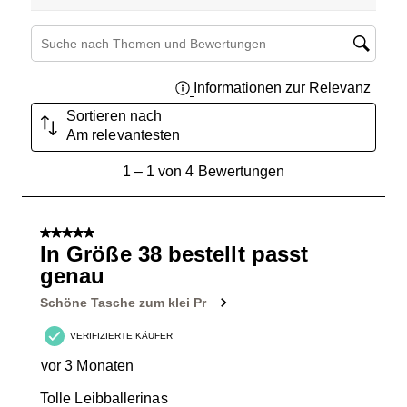
Themen und Bewertungen durchsuchen Suche nach Region
Informationen zur Relevanz
Ein Fe
Sortieren nach
Am relevantesten
1
1
–
1 von 4
Bewertungen
bis
1
von
5 von 5 Sternen.
4
In Größe 38 bestellt passt
Bewertungen.
genau
Schöne Tasche zum klei Pr
VERIFIZIERTE KÄUFER
vor 3 Monaten
Tolle Leibballerinas