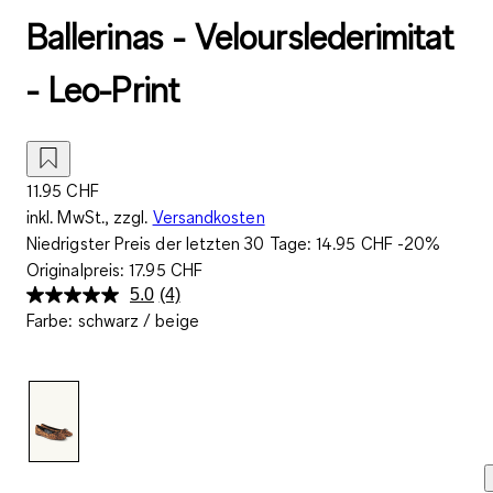
Ballerinas - Velourslederimitat
- Leo-Print
11.95 CHF
inkl. MwSt., zzgl.
Versandkosten
Niedrigster Preis der letzten 30 Tage:
14.95 CHF
-20%
Originalpreis:
17.95 CHF
5.0
(4)
4
Farbe
:
schwarz / beige
Bewertungen
lesen..
Link
zur
gleichen
Seite.