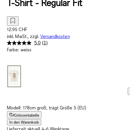
T-Shirt - Regular Fit
12.95 CHF
inkl. MwSt., zzgl.
Versandkosten
5.0
(1)
Bewertung
Farbe
:
weiss
lesen.
Link
zur
gleichen
Seite.
Modell: 178cm groß, trägt Größe S (EU)
Grössentabelle
In den Warenkorb
Lieferzeit aktuell 4-6 Werktage