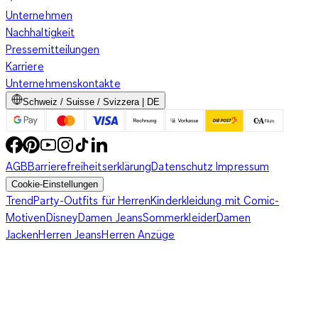
Unternehmen
Nachhaltigkeit
Pressemitteilungen
Karriere
Unternehmenskontakte
Schweiz / Suisse / Svizzera | DE
AGB
Barrierefreiheitserklärung
Datenschutz
Impressum
Cookie-Einstellungen
Trend
Party-Outfits für Herren
Kinderkleidung mit Comic-
Motiven
Disney
Damen Jeans
Sommerkleider
Damen
Jacken
Herren Jeans
Herren Anzüge