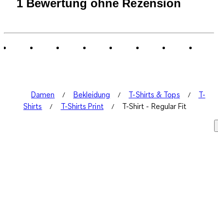
1
1 Bewertung ohne Rezension
bis
0
von
1
Bewertung.
Damen
Bekleidung
T-Shirts & Tops
T-
Shirts
T-Shirts Print
T-Shirt - Regular Fit