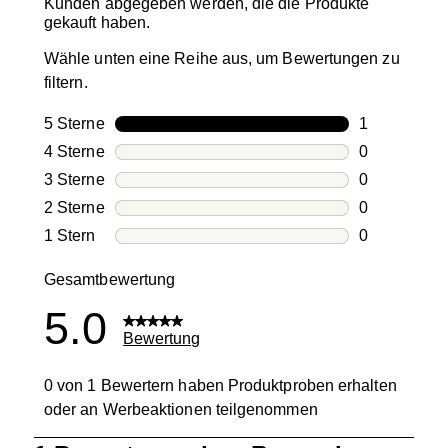
Kunden abgegeben werden, die die Produkte
gekauft haben.
Wähle unten eine Reihe aus, um Bewertungen zu
filtern.
5 Sterne
Sterne
1
1 Bewertung
4 Sterne
Sterne
0
0 Bewertung
3 Sterne
Sterne
0
0 Bewertung
2 Sterne
Sterne
0
0 Bewertung
1 Stern
Sterne
0
0 Bewertung
Gesamtbewertung
5.0
Bewertung
0 von 1 Bewertern haben Produktproben erhalten
oder an Werbeaktionen teilgenommen