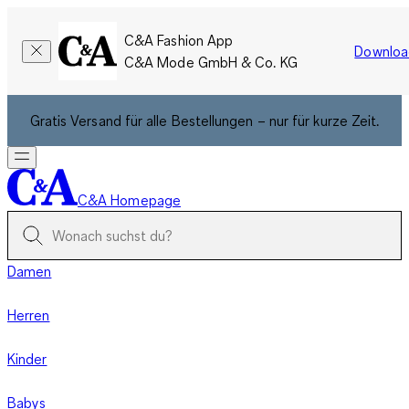
C&A Fashion App
Downloa
C&A Mode GmbH & Co. KG
Gratis Versand für alle Bestellungen – nur für kurze Zeit.
C&A Homepage
Damen
Herren
Kinder
Babys