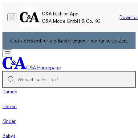
C&A Fashion App
Downloa
C&A Mode GmbH & Co. KG
Gratis Versand für alle Bestellungen – nur für kurze Zeit.
C&A Homepage
Damen
Herren
Kinder
Babys