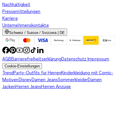
Nachhaltigkeit
Pressemitteilungen
Karriere
Unternehmenskontakte
Schweiz / Suisse / Svizzera | DE
AGB
Barrierefreiheitserklärung
Datenschutz
Impressum
Cookie-Einstellungen
Trend
Party-Outfits für Herren
Kinderkleidung mit Comic-
Motiven
Disney
Damen Jeans
Sommerkleider
Damen
Jacken
Herren Jeans
Herren Anzüge