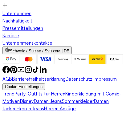
Unternehmen
Nachhaltigkeit
Pressemitteilungen
Karriere
Unternehmenskontakte
Schweiz / Suisse / Svizzera | DE
AGB
Barrierefreiheitserklärung
Datenschutz
Impressum
Cookie-Einstellungen
Trend
Party-Outfits für Herren
Kinderkleidung mit Comic-
Motiven
Disney
Damen Jeans
Sommerkleider
Damen
Jacken
Herren Jeans
Herren Anzüge