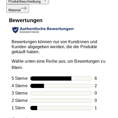
Produktbeschreibung
Material
Bewertungen
Bewertungen können nur von Kundinnen und
Kunden abgegeben werden, die die Produkte
gekauft haben.
Wähle unten eine Reihe aus, um Bewertungen zu
filtern.
5 Sterne
Sterne
6
6 Bewertung
4 Sterne
Sterne
2
2 Bewertung
3 Sterne
Sterne
0
0 Bewertung
2 Sterne
Sterne
0
0 Bewertung
1 Stern
Sterne
1
1 Bewertung 