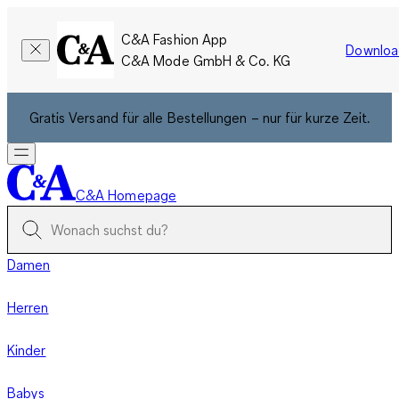
C&A Fashion App
Downloa
C&A Mode GmbH & Co. KG
Gratis Versand für alle Bestellungen – nur für kurze Zeit.
C&A Homepage
Damen
Herren
Kinder
Babys