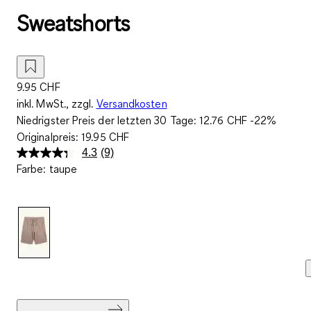
Sweatshorts
9.95 CHF
inkl. MwSt., zzgl.
Versandkosten
Niedrigster Preis der letzten 30 Tage:
12.76 CHF
-22%
Originalpreis:
19.95 CHF
4.3
(9)
9
Farbe
:
taupe
Bewertungen
lesen..
Link
zur
gleichen
Seite.