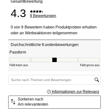
Gesamtbewertung
4.3
9 Bewertungen
0 von 9 Bewertern haben Produktproben erhalten
oder an Werbeaktionen teilgenommen
Durchschnittliche Kundenbewertungen
Passform
Passform, 3 von 5, wo 1 gleich Fällt klein aus ist und 5 gle
Fällt klein aus
Fällt gross aus
Themen und Bewertungen durchsuchen Suche nach Region
Informationen zur Relevanz
Ein Fe
Sortieren nach
Am relevantesten