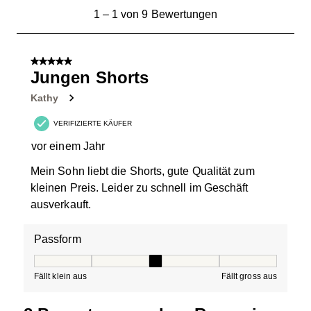
1
1
–
1 von 9
Bewertungen
bis
1
von
5 von 5 Sternen.
9
Jungen Shorts
Bewertungen.
Kathy
VERIFIZIERTE KÄUFER
vor einem Jahr
Mein Sohn liebt die Shorts, gute Qualität zum
kleinen Preis. Leider zu schnell im Geschäft
ausverkauft.
Passform
Passform, 3 von 5, wo 1 gleich Fällt klein aus ist und 5 g
Fällt klein aus
Fällt gross aus