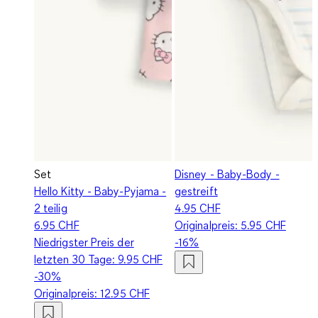
Set
Disney - Baby-Body -
Hello Kitty - Baby-Pyjama -
gestreift
2 teilig
4.95 CHF
6.95 CHF
Originalpreis:
5.95 CHF
Niedrigster Preis der
-16%
letzten 30 Tage:
9.95 CHF
-30%
Originalpreis:
12.95 CHF