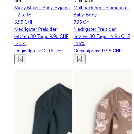
Set
Multipack
Micky Maus - Baby-Pyjama
Multipack 5er - Blümchen -
- 2 teilig
Baby-Body
6.95 CHF
7.95 CHF
Niedrigster Preis der
Niedrigster Preis der
letzten 30 Tage:
9.95 CHF
letzten 30 Tage:
14.95 CHF
-30%
-46%
Originalpreis:
12.95 CHF
Originalpreis:
17.95 CHF