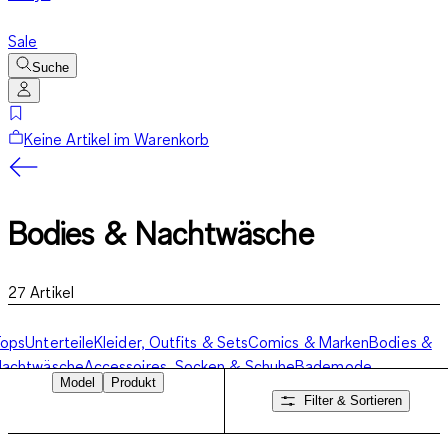
Sale
Suche
Keine Artikel im Warenkorb
Bodies & Nachtwäsche
27
Artikel
Tops
Unterteile
Kleider, Outfits & Sets
Comics & Marken
Bodies &
Nachtwäsche
Accessoires, Socken & Schuhe
Bademode
Model
Produkt
Filter & Sortieren