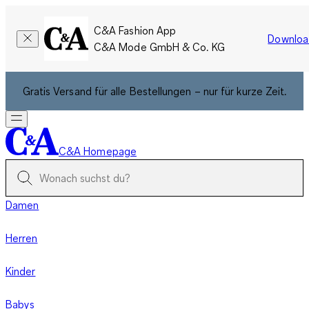
C&A Fashion App
Downloa
C&A Mode GmbH & Co. KG
Gratis Versand für alle Bestellungen – nur für kurze Zeit.
C&A Homepage
Damen
Herren
Kinder
Babys