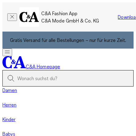
C&A Fashion App
Downloa
C&A Mode GmbH & Co. KG
Gratis Versand für alle Bestellungen – nur für kurze Zeit.
C&A Homepage
Damen
Herren
Kinder
Babys