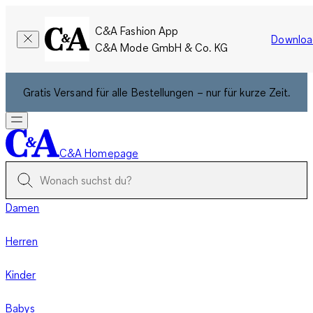
C&A Fashion App
Downloa
C&A Mode GmbH & Co. KG
Gratis Versand für alle Bestellungen – nur für kurze Zeit.
C&A Homepage
Damen
Herren
Kinder
Babys