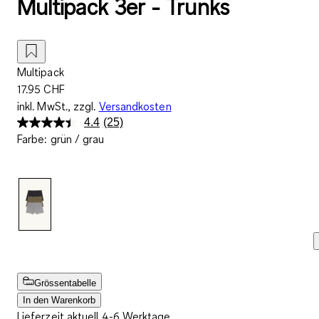
Multipack 3er - Trunks
Multipack
17.95 CHF
inkl. MwSt., zzgl.
Versandkosten
4.4
(25)
25
Farbe
:
grün / grau
Bewertungen
lesen..
Link
zur
gleichen
Seite.
Grössentabelle
In den Warenkorb
Lieferzeit aktuell 4-6 Werktage