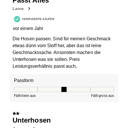
Passt Alles
Bewertungen.
Lanre
VERIFIZIERTE KÄUFER
vor einem Jahr
Die Hosen passen. Sind für meinen Geschmack
etwas dünn vom Stoff her, aber das ist reine
Geschmackssache. Ansonsten machen die
Unterhosen was sie sollen. Preis
Leistungsverhältnis passt auch,
Passform
Passform, 3 von 5, wo 1 gleich Fällt klein aus ist und 5 g
Fällt klein aus
Fällt gross aus
2 von 5 Sternen.
Unterhosen