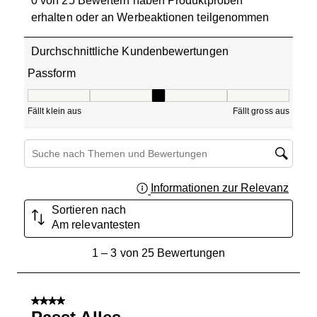
0 von 25 Bewertern haben Produktproben
erhalten oder an Werbeaktionen teilgenommen
Durchschnittliche Kundenbewertungen
Passform
Passform, 2.75 von 5, wo 1 gleich Fällt klein aus ist und 5
Fällt klein aus
Fällt gross aus
Themen und Bewertungen durchsuchen Suche nach Region
Informationen zur Relevanz
Ein Fe
Sortieren nach
Am relevantesten
1
1
–
3 von 25
Bewertungen
bis
3
von
4 von 5 Sternen.
25