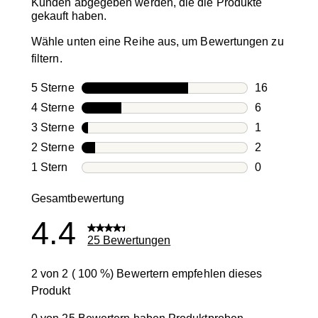
Kunden abgegeben werden, die die Produkte
gekauft haben.
Wähle unten eine Reihe aus, um Bewertungen zu
filtern.
5 Sterne
Sterne
16
16 Bewertun
4 Sterne
Sterne
6
6 Bewertung
3 Sterne
Sterne
1
1 Bewertung
2 Sterne
Sterne
2
2 Bewertung
1 Stern
Sterne
0
0 Bewertung
Gesamtbewertung
4.4
25 Bewertungen
2 von 2 ( 100 %) Bewertern empfehlen dieses
Produkt