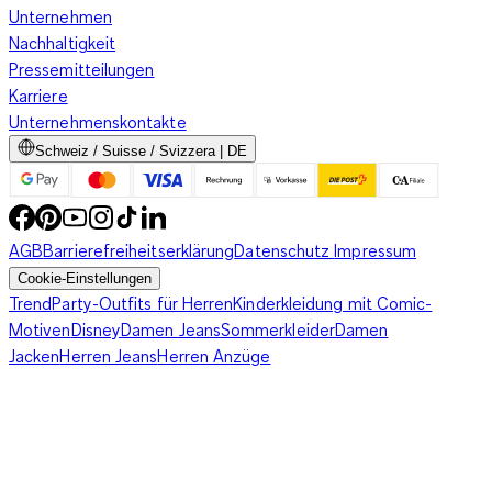
Unternehmen
Nachhaltigkeit
Pressemitteilungen
Karriere
Unternehmenskontakte
Schweiz / Suisse / Svizzera | DE
AGB
Barrierefreiheitserklärung
Datenschutz
Impressum
Cookie-Einstellungen
Trend
Party-Outfits für Herren
Kinderkleidung mit Comic-
Motiven
Disney
Damen Jeans
Sommerkleider
Damen
Jacken
Herren Jeans
Herren Anzüge