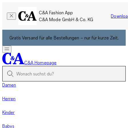
C&A Fashion App
Downloa
C&A Mode GmbH & Co. KG
Gratis Versand für alle Bestellungen – nur für kurze Zeit.
C&A Homepage
Damen
Herren
Kinder
Babys