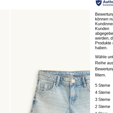
Bewertun
können n
Kundinne
Kunden
abgegeb
werden, d
Produkte 
haben.
Wähle unt
Reihe au
Bewertun
filtern.
5 Sterne
S
4 Sterne
S
3 Sterne
S
2 Sterne
S