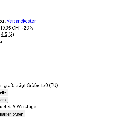
zgl.
Versandkosten
:
19.95 CHF
-20%
4.5
(2)
2
au
Bewertungen
lesen..
Link
zur
gleichen
Seite.
m groß, trägt Größe 158 (EU)
elle
orb
tuell 4-6 Werktage
barkeit prüfen