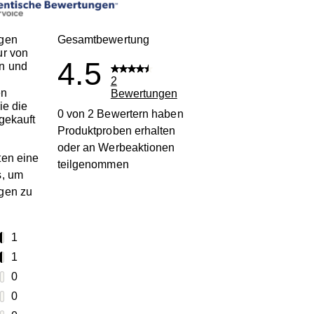
gen
Gesamtbewertung
ur von
4.5
n und
2
en
Bewertungen
ie die
0 von 2 Bewertern haben
gekauft
Produktproben erhalten
oder an Werbeaktionen
en eine
teilgenommen
s, um
gen zu
terne
1
1 Bewertung mit 5 Sternen.
terne
1
1 Bewertung mit 4 Sternen.
terne
0
0 Bewertungen mit 3 Sternen.
terne
0
0 Bewertungen mit 2 Sternen.