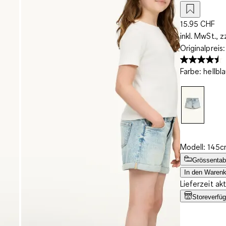
15.95 CHF
inkl. MwSt., z
Originalpreis
Farbe
:
hellbl
Modell: 145c
Grössentab
In den Warenk
Lieferzeit ak
Storeverfüg